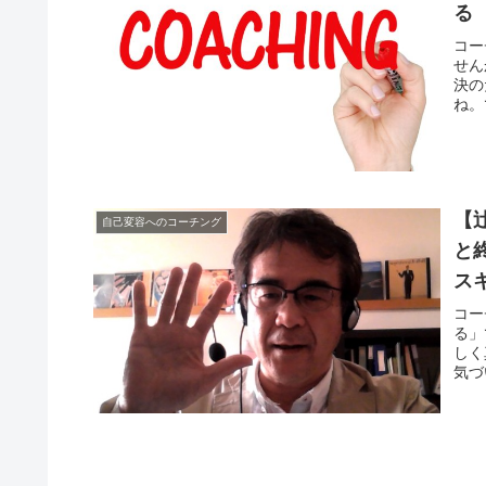
る
コー
せん
決の
ね。
【
自己変容へのコーチング
と
ス
コー
る」
しく
気づ