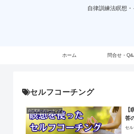
自律訓練法瞑想・
ホーム
問合せ・Q&
セルフコーチング
【
自己変容へのコーチング
答
セル