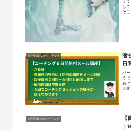
えて
して
そこ
潜
自己変容へのコーチング
日
パー
うで
あげ
進化
【
自己変容へのコーチング
｜