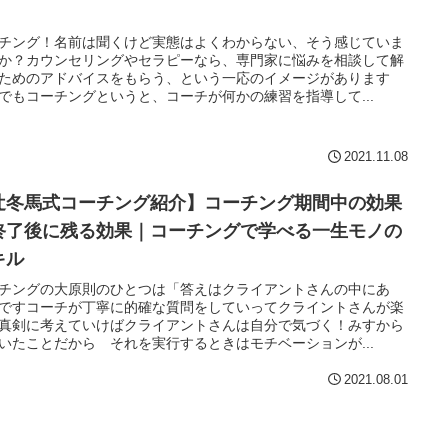
チング！名前は聞くけど実態はよくわからない、そう感じていま
か？カウンセリングやセラピーなら、専門家に悩みを相談して解
ためのアドバイスをもらう、という一応のイメージがあります
でもコーチングというと、コーチが何かの練習を指導して...
2021.11.08
辻冬馬式コーチング紹介】コーチング期間中の効果
終了後に残る効果｜コーチングで学べる一生モノの
キル
チングの大原則のひとつは「答えはクライアントさんの中にあ
ですコーチが丁寧に的確な質問をしていってクライントさんが楽
真剣に考えていけばクライアントさんは自分で気づく！みすから
いたことだから それを実行するときはモチベーションが...
2021.08.01