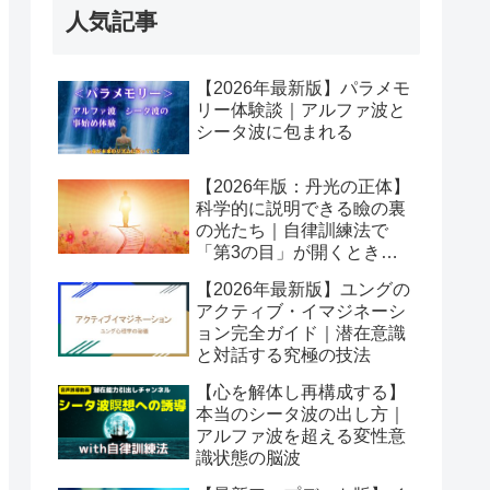
人気記事
【2026年最新版】パラメモ
リー体験談｜アルファ波と
シータ波に包まれる
【2026年版：丹光の正体】
科学的に説明できる瞼の裏
の光たち｜自律訓練法で
「第3の目」が開くとき潜
在意識が動き出す
【2026年最新版】ユングの
アクティブ・イマジネーシ
ョン完全ガイド｜潜在意識
と対話する究極の技法
【心を解体し再構成する】
本当のシータ波の出し方｜
アルファ波を超える変性意
識状態の脳波