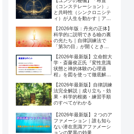
【ユングの秘儀】「布置
（コンステレーション）」
と共時性（シンクロニシテ
ィ）が人生を動かす｜アク
ティブイマジネーションの
【2026年版：丹光の正体】
舞台
科学的に説明できる瞼の裏
の光たち｜自律訓練法で
「第3の目」が開くとき潜
在意識が動き出す
【2026年最新版】立命館大
学・斎藤俊正氏『変性意識
状態と禅的体験の心理過
程』を図を使って徹底解説
｜なぜ「変性意識」が自己
【2026年最新版】自律訓練
変容を起こすのか？
法完全解説｜成り立ち・効
果・科学的根拠・練習手順
のすべてがわかる
【2026年最新版】２つのア
ファメーション｜誰も知ら
ない潜在意識アファメーシ
ョンの驚異の効果