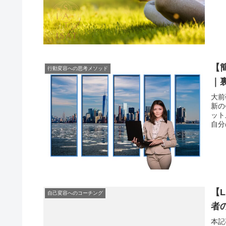
【
行動変容への思考メソッド
｜
大前
新の
ット
自分
【
自己変容へのコーチング
者
本記