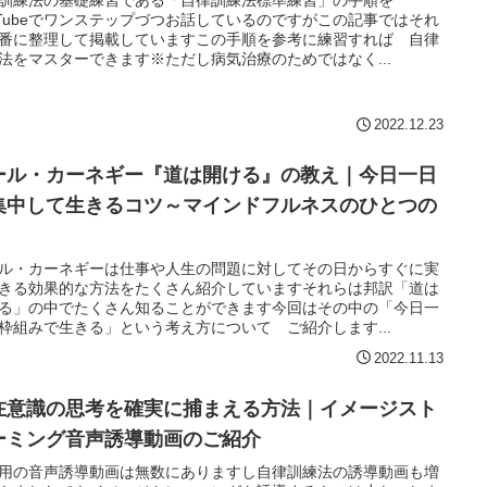
uTubeでワンステップづつお話しているのですがこの記事ではそれ
番に整理して掲載していますこの手順を参考に練習すれば 自律
法をマスターできます※ただし病気治療のためではなく...
2022.12.23
ール・カーネギー『道は開ける』の教え｜今日一日
集中して生きるコツ～マインドフルネスのひとつの
ル・カーネギーは仕事や人生の問題に対してその日からすぐに実
きる効果的な方法をたくさん紹介していますそれらは邦訳「道は
る」の中でたくさん知ることができます今回はその中の「今日一
枠組みで生きる」という考え方について ご紹介します...
2022.11.13
在意識の思考を確実に捕まえる方法｜イメージスト
ーミング音声誘導動画のご紹介
用の音声誘導動画は無数にありますし自律訓練法の誘導動画も増