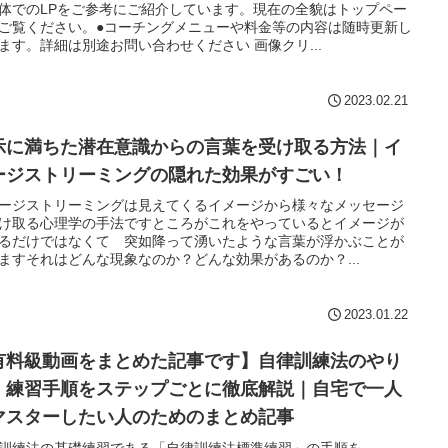
体でのLPをご参考にご紹介しています。現在の全貌はトップペー
ご覧ください。●コーチングメニューや料金等の内容は随時更新し
ます。詳細は別途お問い合わせください 画像クリ...
2023.02.21
示に満ちた潜在意識からの言葉を受け取る方法｜イ
ージストリーミングの隠れた効果がすごい！
ージストリーミングは見えてくるイメージから様々なメッセージ
け取る心理学の手法ですところがこれをやっているとイメージが
るだけではなくて 突如降って湧いたような言葉が浮かぶことが
ますそれはどんな現象なのか？どんな効果があるのか？...
2023.01.22
有料級動画をまとめた記事です】自律訓練法のやり
・練習手順をステップごとに徹底解説｜自宅で一人
マスターしたい人のためのまとめ記事
訓練法の基礎練習である「自律訓練法標準練習」の手順を