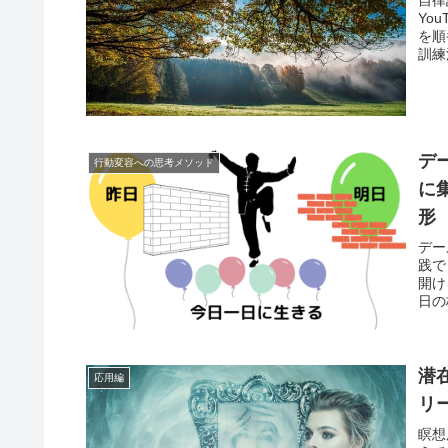
Yo
を順
訓練
デ
行動変容への思考メソッド
に
形
デー
践で
開け
日の
潜
応用編
リ
瞑想