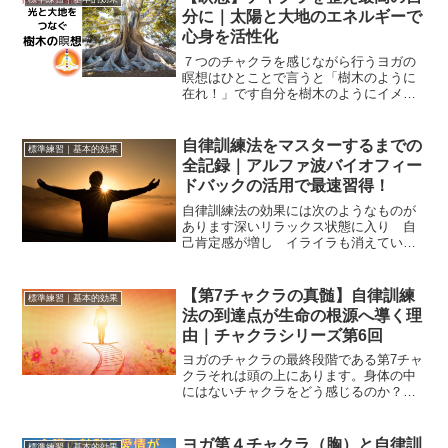
分に｜太陽と大地のエネルギーで
心身を活性化
７つのチャクラを感じながら行うヨガの
瞑想はひとことで言うと「樹木のように
在れ！」です自分を樹木のようにイメー
ジすることは瞑想を加速させ自律訓練法
をマスターさせる シンプルかつ強力な
方法です樹木は大地に根を張っている瞑
自律訓練法をマスターするまでの
標準練習｜基本的効果
想の姿勢は樹木のイメージ...
全記録｜アルファ波バイオフィー
ドバックの活用で最速習得！
自律訓練法の効果には次のようなものが
あります深いリラックス状態に入り 自
己肯定感が増し イライラも消えていく
集中力が研ぎ澄まされ 内省力がつき
精神的苦痛が緩和されるなのでサラリー
マンのストレス解消や 目標に向かって
【第7チャクラの真髄】自律訓練
標準練習｜基本的効果
頑張ってる人のメンタルサ...
法の到達点が生命の根源へ導く理
由｜チャクラシリーズ第6回
ヨガのチャクラの最終段階である第7チャ
クラそれは頭の上にあります。身体の中
にはないチャクラをどう感じるのか？不
思議に思うかもしれませんが自律訓練法
を全部マスターしたときにはそれは自然
にわかってきます第一～第六チャクラま
ヨガ第４チャクラ（胸）と自律訓
標準練習｜基本的効果