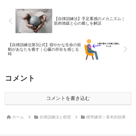
が額ですなので互いに...
【自律訓練法】手足重感のメカニズム｜
筋肉弛緩と心の癒しを解説
【自律訓練法第3公式】穏やかな生命の鼓
動があなたを癒す｜心臓の存在を感じる
時
コメント
コメントを書き込む
ホーム
自律訓練法と瞑想
標準練習｜基本的効果