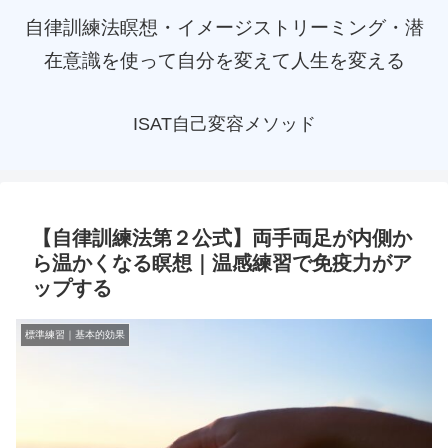
自律訓練法瞑想・イメージストリーミング・潜
在意識を使って自分を変えて人生を変える
ISAT自己変容メソッド
【自律訓練法第２公式】両手両足が内側か
ら温かくなる瞑想｜温感練習で免疫力がア
ップする
標準練習｜基本的効果