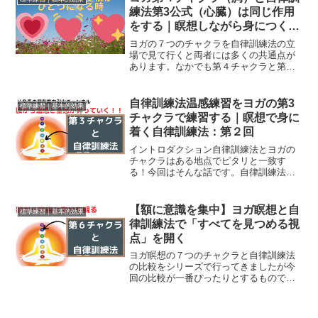
でのように身体のどこか...
練法第3公式（心臓）は同じ作用
をする｜瞑想しながら身につく自
律訓練法：第３回
ヨガの７つのチャクラを自律訓練法の立
場で見て行くと両者には多くの共通点が
あります。なかでも第４チャクラと第３
公式はそれぞれお互いの理解を深めあう
ものです第４チャクラは胸にあり第３公
式は心臓の鼓動を感じるメソッドですつ
自律訓練法温感練習をヨガの第3
標準練習｜基本的効果
まり両者は意識を胸あたり...
チャクラで練習する｜瞑想で身に
着く自律訓練法：第２回
イントロダクション自律訓練法とヨガの
チャクラはある地点でピタリと一致す
る！今回はそんな話です。自律訓練法を
練習していると、「うまくやろう」「早
く体感したい」と、つい心に力が入って
しまうことがあります。けれど、その力
【額に意識を集中】ヨガ瞑想と自
標準練習｜基本的効果
みこそが、自律訓練法の感覚...
律訓練法で「すべてを見つめる視
点」を開く
ヨガ瞑想の７つのチャクラと自律訓練法
の比較をシリーズで行ってきましたが今
回の比較が一番ぴったりとするものです
第6チャクラは額、そして自律訓練法第6
公式は額を涼しく感じる練習ですので、
両方とも順番として6番目で両方とも場所