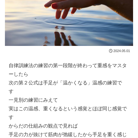
2024.05.01
自律訓練法の練習の第一段階が終わって重感をマスタ
ーしたら
次の第２公式は手足が「温かくなる」温感の練習で
す
一見別の練習にみえて
実はこの温感、重くなるという感覚とほぼ同じ感覚で
す
からだの仕組みの観点で見れば
手足の力が抜けて筋肉が弛緩したから手足を重く感じ