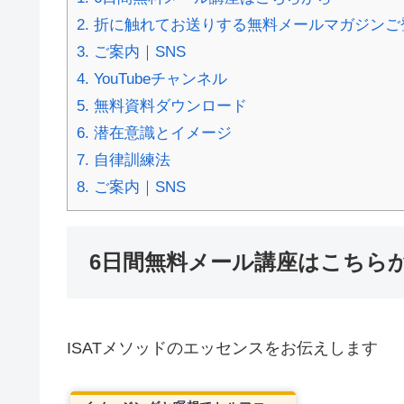
2.
折に触れてお送りする無料メールマガジンご
3.
ご案内｜SNS
4.
YouTubeチャンネル
5.
無料資料ダウンロード
6.
潜在意識とイメージ
7.
自律訓練法
8.
ご案内｜SNS
6日間無料メール講座はこちら
ISATメソッドのエッセンスをお伝えします