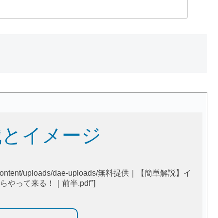
識とイメージ
om/wp-content/uploads/dae-uploads/無料提供｜【簡単解説】イ
やって来る！｜前半.pdf"]