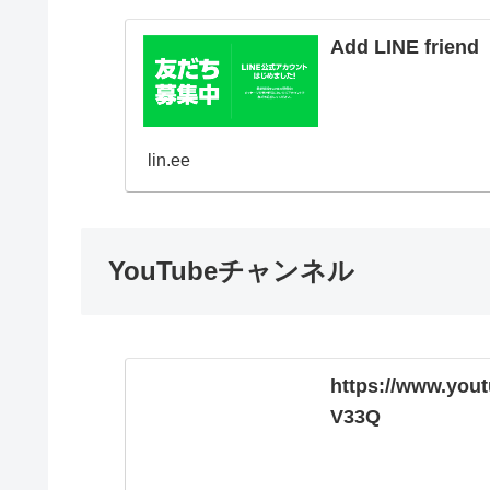
Add LINE friend
lin.ee
YouTubeチャンネル
https://www.yo
V33Q