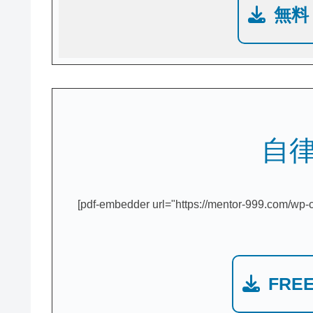
無料
自
[pdf-embedder url="https://mentor-999.
FRE