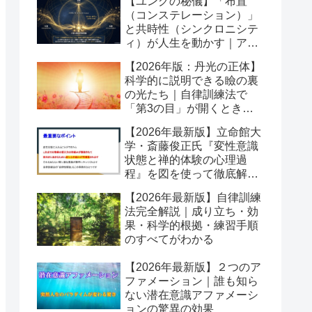
【ユングの秘儀】「布置
（コンステレーション）」
と共時性（シンクロニシテ
ィ）が人生を動かす｜アク
ティブイマジネーションの
【2026年版：丹光の正体】
舞台
科学的に説明できる瞼の裏
の光たち｜自律訓練法で
「第3の目」が開くとき潜
在意識が動き出す
【2026年最新版】立命館大
学・斎藤俊正氏『変性意識
状態と禅的体験の心理過
程』を図を使って徹底解説
｜なぜ「変性意識」が自己
【2026年最新版】自律訓練
変容を起こすのか？
法完全解説｜成り立ち・効
果・科学的根拠・練習手順
のすべてがわかる
【2026年最新版】２つのア
ファメーション｜誰も知ら
ない潜在意識アファメーシ
ョンの驚異の効果