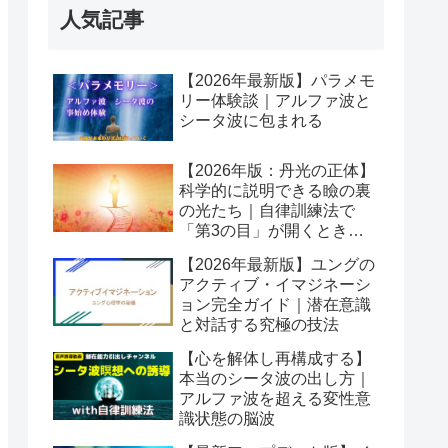
人気記事
【2026年最新版】パラメモ
リー体験談｜アルファ波と
シータ波に包まれる
【2026年版：丹光の正体】
科学的に説明できる瞼の裏
の光たち｜自律訓練法で
「第3の目」が開くとき潜
在意識が動き出す
【2026年最新版】ユングの
アクティブ・イマジネーシ
ョン完全ガイド｜潜在意識
と対話する究極の技法
【心を解体し再構成する】
本当のシータ波の出し方｜
アルファ波を超える変性意
識状態の脳波