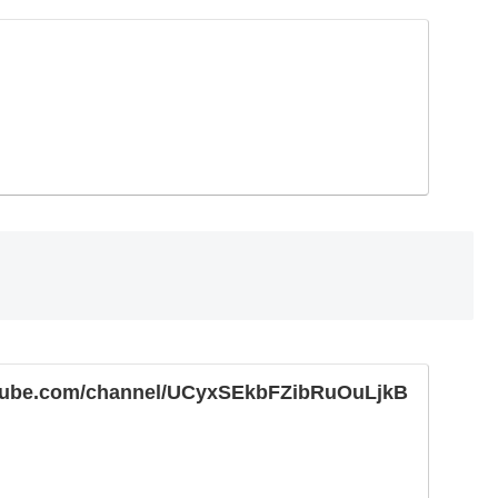
utube.com/channel/UCyxSEkbFZibRuOuLjkB