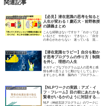
関連記事
【必見】潜在意識の思考を知ると
イメージで自己変容
人生が変わる！慶応大・前野教授
の講義まとめ
こんな経験はないですか？「わかっては
いるけど やれない できない」「自分
の本心がわからない 迷っている 混乱
している」なぜこうなるのか？簡単に言
うと潜在意識がやろうと決めていないか
らですね今回は 潜在意識の停止命令が
【潜在意識セラピー】自分を動か
イメージで自己変容
なぜ起こるのかを実例で考...
す思考プログラムの作り方｜制限
を外し、理想の人生
ネガティブなプログラムは人の思考と感
情を縛り思うように動けなくしてしまい
ますしかし本来 脳内の「プログラム」
は必要だから生まれるものでネガティブ
なものはいわば 過剰反応プログラムに
なってるわけですそこで今回は 自分に
【NLPワークの実践：アズ・イ
イメージで自己変容
とって必要なプログラムと...
フ・フレーム】目の前にあたかも
賢者がいるかのように対話する｜
NLPで潜在意識から答えを引出す
NLP（神経言語プログラム）のワークに