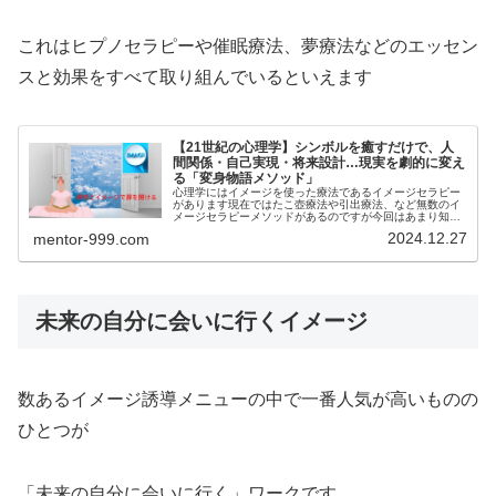
これはヒプノセラピーや催眠療法、夢療法などのエッセン
スと効果をすべて取り組んでいるといえます
【21世紀の心理学】シンボルを癒すだけで、人
間関係・自己実現・将来設計…現実を劇的に変え
る「変身物語メソッド」
心理学にはイメージを使った療法であるイメージセラピー
があります現在ではたこ壺療法や引出療法、など無数のイ
メージセラピーメソッドがあるのですが今回はあまり知ら
れていないシャッファーのトランスフォーメショナル・フ
2024.12.27
mentor-999.com
ァンタジー（変身物語メソッド）と...
未来の自分に会いに行くイメージ
数あるイメージ誘導メニューの中で一番人気が高いものの
ひとつが
「未来の自分に会いに行く」ワークです