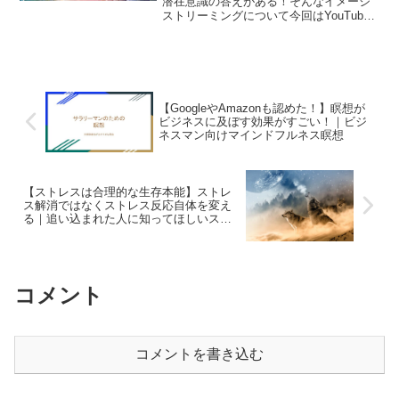
潜在意識の答えがある！そんなイメージ
ストリーミングについて今回はYouTube
動画で行った全８回のイメージストリー
ミング講習をブログ記事でまとめてみま
した。この８種類の動画でイメージスト
リミーングのことが...
【GoogleやAmazonも認めた！】瞑想が
ビジネスに及ぼす効果がすごい！｜ビジ
ネスマン向けマインドフルネス瞑想
【ストレスは合理的な生存本能】ストレ
ス解消ではなくストレス反応自体を変え
る｜追い込まれた人に知ってほしいスト
レスの仕組み
コメント
コメントを書き込む