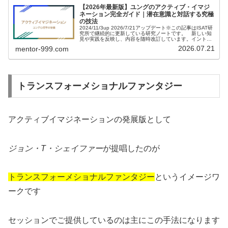
【2026年最新版】ユングのアクティブ・イマジ
ネーション完全ガイド｜潜在意識と対話する究極
の技法
2024/11/3up 2026/7/21アップデート※この記事はISAT研
究所で継続的に更新している研究ノートです。 新しい知
見や実践を反映し、内容を随時改訂しています。イントロ
ダクションユング心理学があなたの日常の人生に役立つと
2026.07.21
mentor-999.com
聴いたら...
トランスフォーメショナルファンタジー
アクティブイマジネーションの発展版として
ジョン・T・シェイファー
が提唱したのが
トランスフォーメショナルファンタジー
というイメージワ
ークです
セッションでご提供しているのは主にこの手法になります