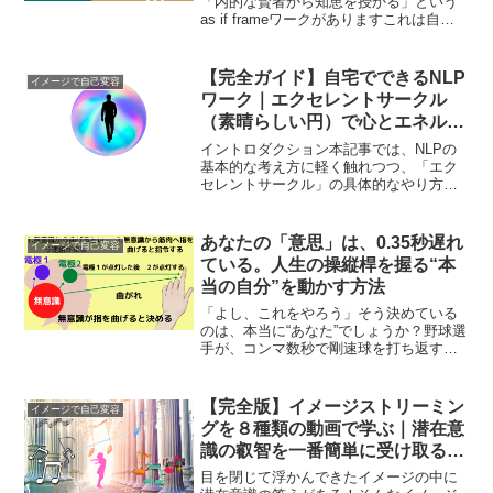
方法
「内的な賢者から知恵を授かる」という
as if frameワークがありますこれは自分
がすでにもっている多くの知恵が 心の
奥深く 埋もれてしまっている時 それ
を 取り出す方法です普段は忘れてしま
【完全ガイド】自宅でできるNLP
イメージで自己変容
っていたり...
ワーク｜エクセレントサークル
（素晴らしい円）で心とエネルギ
ーを整える
イントロダクション本記事では、NLPの
基本的な考え方に軽く触れつつ、「エク
セレントサークル」の具体的なやり方や
得られる効果を、初心者の方にもわかり
やすく解説していきます。特別な道具や
環境は必要なく、その気になれば自宅で
あなたの「意思」は、0.35秒遅れ
イメージで自己変容
一人でも実践可能です。...
ている。人生の操縦桿を握る“本
当の自分”を動かす方法
「よし、これをやろう」そう決めている
のは、本当に“あなた”でしょうか？野球選
手が、コンマ数秒で剛速球を打ち返す
時、彼らの頭の中では何が起きているの
か。実は、私たちの行動の大部分は、私
たちが「決めよう」と意識するより
【完全版】イメージストリーミン
イメージで自己変容
**“先”**に、始まって...
グを８種類の動画で学ぶ｜潜在意
識の叡智を一番簡単に受け取る方
法
目を閉じて浮かんできたイメージの中に