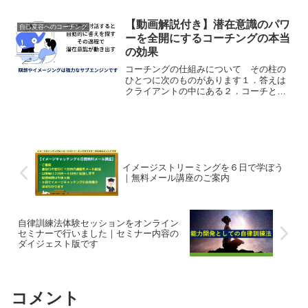
様が契約するときセールスマンの役割は
何かといことであり合わせて他のセール
【動画解説付き】潜在意識のパワ
自己変容へのコーチング
スマンと自分の違いはなに...
ーを全開にするコーチングの本当
の効果
コーチングの仕組みについて その柱の
ひとつに次のものがあります１．答えは
クライアントの中にある２．コーチとの
対話がそれを引き出す３．それは主にコ
ーチの的確なタイムリーな質問によって
起こるこれは言い換えれば コーチとの
対話をトリガーにして潜在...
イメージストリーミングを６日で学ぼう
｜無料メール講座のご案内
自律訓練法体験セッションをオンライン
セミナーで行いました｜セミナー内容の
ダイジェスト版です
コメント