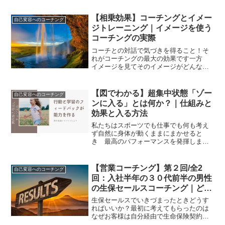
をもらう、という一応のイメージがあり
ますね。でもコーチングというと、コー
【相乗効果】コーチングとイメー
自己変容へのコーチング
チが何かの練習を指導して...
ジトレーニング｜イメージを使う
コーチングの実際
コーチとの対話で気づきを得ること！そ
れがコーチングの最大の効果です一方
イメージを見てそのイメージがどんな意
味を持つのか考えることも大きな気づき
を得る方法です得た「気づき」をもとに
目標に向かって行動していくという流れ
【図でわかる】超集中状態「ゾー
自己変容へのコーチング
がコーチングの基本です今...
ンに入る」とは何か？｜仕組みと
効果と入る方法
私たちはスポーツでも仕事でも何も考え
ず自然に身体が動くままにまかせると
き 最高のパフォーマンスを発揮します
これが超集中状態である「ゾーンに入
る」という状態です今回は 超集中状態
「ゾーン」に入ったとき 私たちの能力
【営業コーチング】第２回/全2
自己変容へのコーチング
はなぜ発揮されるのか？どうす...
回：入社半年の３０代前半の男性
の生保セールスコーチング｜どん
な行動をしたか？
生保セールスでいきづまったときどうす
ればいいか？最初に考えてもらったのは
なぜお客様は自分経由で生命保険契約を
されるのか？ですこれは生命保険をお客