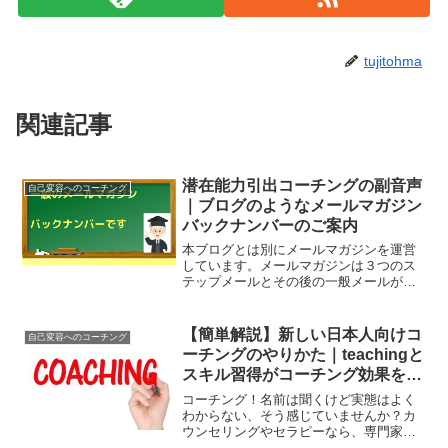
tujitohma
関連記事
潜在能力引出コーチングの副音声
自己変容へのコーチング
｜ブログのようなメールマガジン
バックナンバーのご案内
本ブログとは別にメールマガジンを運営
しています。メールマガジンは３つのス
テップメールとその後の一般メールがあ
ります。今回は一般メールマガジンのご
紹介です一般メールマガジンバックナン
バーへバックナンバーメールマガジンの
【簡単解説】新しい日本人向けコ
自己変容へのコーチング
内容についてご説明してい...
ーチングのやりかた｜teachingと
スキル習得がコーチング効果を倍
増させる
コーチング！名前は聞くけど実態はよく
わからない、そう感じていませんか？カ
ウンセリングやセラピーなら、専門家に
悩みを相談して解決のためのアドバイス