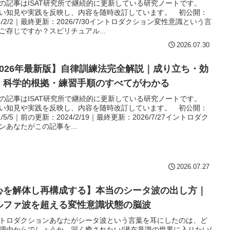
の記事はISAT研究所で継続的に更新している研究ノートです。
い知見や実践を反映し、内容を随時改訂しています。 初公開：
24/2/2｜最終更新：2026/7/30イントロダクション変性意識という言
ご存じですか？スピリチュアル...
2026.07.30
2026年最新版】自律訓練法完全解説｜成り立ち・効
・科学的根拠・練習手順のすべてがわかる
の記事はISAT研究所で継続的に更新している研究ノートです。
い知見や実践を反映し、内容を随時改訂しています。 初公開：
21/5/5｜前の更新：2024/2/19｜最終更新：2026/7/27イントロダク
ンあなたがこの記事を...
2026.07.27
心を解体し再構成する】本当のシータ波の出し方｜
ルファ波を超える変性意識状態の脳波
トロダクションあなたがシータ波という言葉を耳にしたのは、ど
理由からでしょうか。深く癒されたい/潜在意識の世界に入りたい/