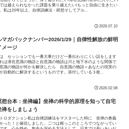
では越えられなかった課題を乗り越えたい/もっと自由に生きたい
。私は20年以上、自律訓練法・瞑想そしてアル...
2026.07.10
ルマガバックナンバー2026/1/29｜自律性解放の鮮明
イメージ
は セッションでも一番大事だけど一番伝わりにくい話をします
れは潜在意識の物語と自意識の物語は川と地下水のような関係で
意識の物語が何かを解決したら 自意識の物語＝あなたの現実の
が自動的に解決するというものです。添付している３枚...
2026.02.08
瞑想台本：坐禅編】坐禅の科学的原理を知って自宅
坐禅をしましょう
トロダクション私は自律訓練法をマスターした時に 坐禅の奥義
かった！と確信しました。二つは根っこのところでつながってい
です。心を静め、集中を深める方法として、日本では長いあいだ