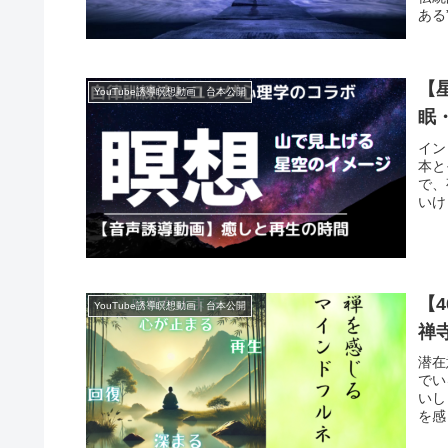
ある
【
YouTube誘導瞑想動画｜台本公開
眠
イン
本と
で、
いけ
【
YouTube誘導瞑想動画｜台本公開
禅
潜在
でい
いし
を感