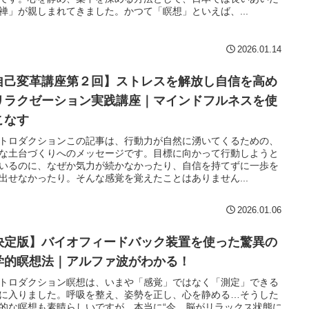
禅」が親しまれてきました。かつて「瞑想」といえば、...
2026.01.14
自己変革講座第２回】ストレスを解放し自信を高め
リラクゼーション実践講座｜マインドフルネスを使
こなす
トロダクションこの記事は、行動力が自然に湧いてくるための、
な土台づくりへのメッセージです。目標に向かって行動しようと
いるのに、なぜか気力が続かなかったり、自信を持てずに一歩を
出せなかったり。そんな感覚を覚えたことはありません...
2026.01.06
決定版】バイオフィードバック装置を使った驚異の
学的瞑想法｜アルファ波がわかる！
トロダクション瞑想は、いまや「感覚」ではなく「測定」できる
に入りました。呼吸を整え、姿勢を正し、心を静める…そうした
的な瞑想も素晴らしいですが、本当に“今、脳がリラックス状態に