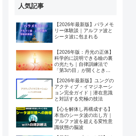
人気記事
【2026年最新版】パラメモ
リー体験談｜アルファ波と
シータ波に包まれる
【2026年版：丹光の正体】
科学的に説明できる瞼の裏
の光たち｜自律訓練法で
「第3の目」が開くとき潜
在意識が動き出す
【2026年最新版】ユングの
アクティブ・イマジネーシ
ョン完全ガイド｜潜在意識
と対話する究極の技法
【心を解体し再構成する】
本当のシータ波の出し方｜
アルファ波を超える変性意
識状態の脳波