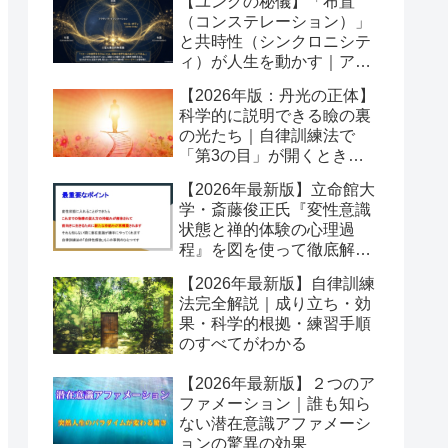
【ユングの秘儀】「布置
（コンステレーション）」
と共時性（シンクロニシテ
ィ）が人生を動かす｜アク
ティブイマジネーションの
【2026年版：丹光の正体】
舞台
科学的に説明できる瞼の裏
の光たち｜自律訓練法で
「第3の目」が開くとき潜
在意識が動き出す
【2026年最新版】立命館大
学・斎藤俊正氏『変性意識
状態と禅的体験の心理過
程』を図を使って徹底解説
｜なぜ「変性意識」が自己
【2026年最新版】自律訓練
変容を起こすのか？
法完全解説｜成り立ち・効
果・科学的根拠・練習手順
のすべてがわかる
【2026年最新版】２つのア
ファメーション｜誰も知ら
ない潜在意識アファメーシ
ョンの驚異の効果