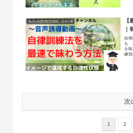
【
YouTube誘導瞑想動画｜台本公開
｜
自律
も 
を味
練習
次
1
2