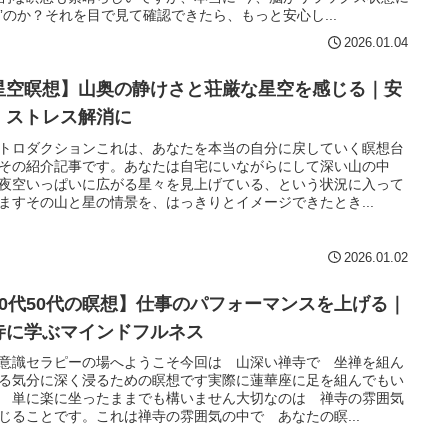
”のか？それを目で見て確認できたら、もっと安心し...
2026.01.04
星空瞑想】山奥の静けさと荘厳な星空を感じる｜安
・ストレス解消に
トロダクションこれは、あなたを本当の自分に戻していく瞑想台
その紹介記事です。あなたは自宅にいながらにして深い山の中
夜空いっぱいに広がる星々を見上げている、という状況に入って
ますその山と星の情景を、はっきりとイメージできたとき...
2026.01.02
40代50代の瞑想】仕事のパフォーマンスを上げる｜
寺に学ぶマインドフルネス
意識セラピーの場へようこそ今回は 山深い禅寺で 坐禅を組ん
る気分に深く浸るための瞑想です実際に蓮華座に足を組んでもい
 単に楽に坐ったままでも構いません大切なのは 禅寺の雰囲気
じることです。これは禅寺の雰囲気の中で あなたの瞑...