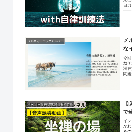
自力
――
メ
メルマガ：バックナンバー
な
今回
ねそ
潜在
問題
【
YouTube誘導瞑想動画｜台本公開
で
イン
がわ
るの