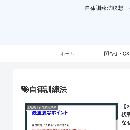
自律訓練法瞑想・
ホーム
問合せ・Q&
自律訓練法
【
上級編｜変性意識効果
状
な