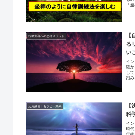
「坐
【
行動変容への思考メソッド
る
い
イン
確か
して
踏み
【
応用練習｜セラピー効果
科
イン
時代
伝統