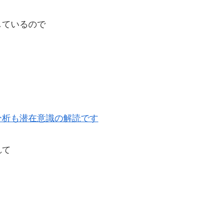
しているので
分析も潜在意識の解読です
れて