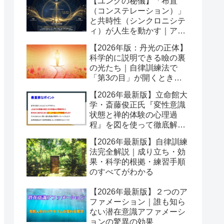
【ユングの秘儀】「布置
（コンステレーション）」
と共時性（シンクロニシテ
ィ）が人生を動かす｜アク
ティブイマジネーションの
【2026年版：丹光の正体】
舞台
科学的に説明できる瞼の裏
の光たち｜自律訓練法で
「第3の目」が開くとき潜
在意識が動き出す
【2026年最新版】立命館大
学・斎藤俊正氏『変性意識
状態と禅的体験の心理過
程』を図を使って徹底解説
｜なぜ「変性意識」が自己
【2026年最新版】自律訓練
変容を起こすのか？
法完全解説｜成り立ち・効
果・科学的根拠・練習手順
のすべてがわかる
【2026年最新版】２つのア
ファメーション｜誰も知ら
ない潜在意識アファメーシ
ョンの驚異の効果