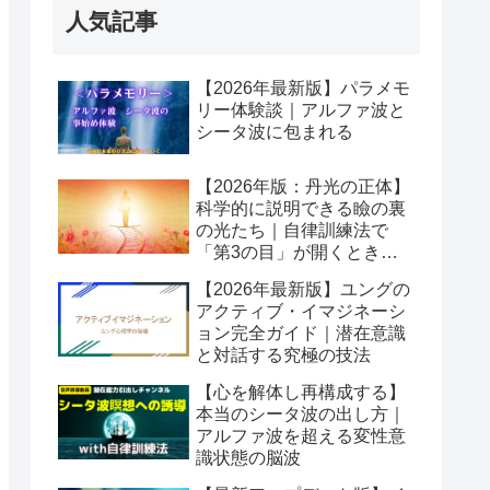
人気記事
【2026年最新版】パラメモ
リー体験談｜アルファ波と
シータ波に包まれる
【2026年版：丹光の正体】
科学的に説明できる瞼の裏
の光たち｜自律訓練法で
「第3の目」が開くとき潜
在意識が動き出す
【2026年最新版】ユングの
アクティブ・イマジネーシ
ョン完全ガイド｜潜在意識
と対話する究極の技法
【心を解体し再構成する】
本当のシータ波の出し方｜
アルファ波を超える変性意
識状態の脳波