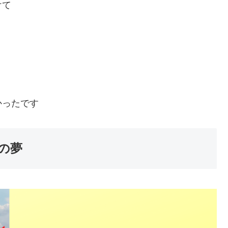
けて
かったです
の夢