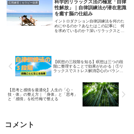
に見える光についての希少な解説です。
科学的リラックス法の極意「自律
応用練習｜セラピー効果
長...
性解放」｜自律訓練法が潜在意識
を癒す脳の仕組み
イントロダクション自律訓練法を何のた
めにやるのか？あなたはこの記事に 何
を求めているのか？深いリラックスと穏
やかな自己変容こそがゴールかもしれま
せんねでも 手足の温感を感じることが
どうしてそんな素晴らしい体験につなが
るのか？この記事はその点...
【瞑想の三段階を知る】瞑想は三つの段
階に整理することで効果がわかる｜①リ
ラックスでストレス解消②心のバランス
が整う③内なる気づきの世界へ
【思考と感情を最適化】人生の「心・
技・体」の整え方｜「身体」と「思考」
と「感情」を松竹梅で整える
コメント