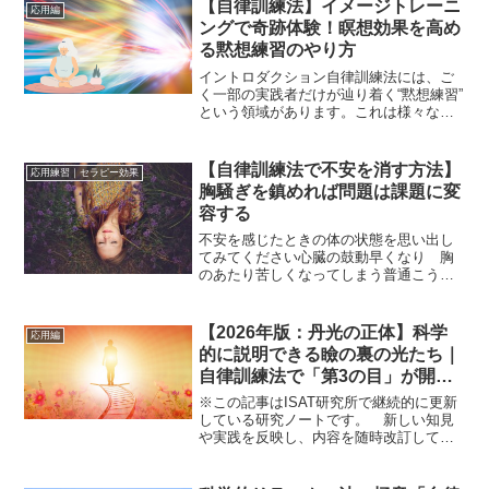
き寄せる方法を解説します。★他者暗示
【自律訓練法】イメージトレーニ
応用編
の参考記事はこちら ...
ングで奇跡体験！瞑想効果を高め
る黙想練習のやり方
イントロダクション自律訓練法には、ご
く一部の実践者だけが辿り着く“黙想練習”
という領域があります。これは様々なイ
メージをステップを踏んで見る練習をす
るものですがやがて深層意識とつなが
り、鮮明なイメージが流れ出し、ときに
【自律訓練法で不安を消す方法】
応用練習｜セラピー効果
人生の方向性までも照...
胸騒ぎを鎮めれば問題は課題に変
容する
不安を感じたときの体の状態を思い出し
てみてください心臓の鼓動早くなり 胸
のあたり苦しくなってしまう普通こうな
りますわたしも不安を覚えた時は胸騒ぎ
や胸のざわつきを感じますそんなとき
胸に手を当てると落ち着いたりもします
【2026年版：丹光の正体】科学
応用編
が今回は胸騒ぎを鎮めれば...
的に説明できる瞼の裏の光たち｜
自律訓練法で「第3の目」が開く
とき潜在意識が動き出す
※この記事はISAT研究所で継続的に更新
している研究ノートです。 新しい知見
や実践を反映し、内容を随時改訂してい
ます。 初公開：2024/5/5｜最終更新：
2026/8/03この記事は 丹光という瞑想時