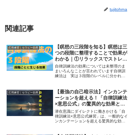
tujitohma
関連記事
【瞑想の三段階を知る】瞑想は三
応用練習｜セラピー効果
つの段階に整理することで効果が
わかる｜①リラックスでストレス
解消②心のバランスが整う③内な
自律訓練法の効果については未整理のま
る気づきの世界へ
まいろんなことが言われています自律訓
練法は 実は３段階のレベルに分かれる
のですがこれをごっちゃにした効果や仕
組みの話がたくさんありますそうなる
と 練習中の体感や今感じている効果な
【最強の自己暗示法】インカンテ
応用練習｜セラピー効果
どについてもよくわからなく...
ーションを超える！「自律訓練法
×意思公式」の驚異的な効果と
は？
潜在意識にダイレクトに働きかける「自
律訓練法×意思公式練習」は、一般的なイ
ンカンテーションを超える驚異的な効果
を発揮！ 科学的アプローチでアファメー
ションの力を最大化し、理想の人生を引