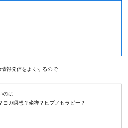
の情報発信をよくするので
いのは
？ヨガ瞑想？坐禅？ヒプノセラピー？