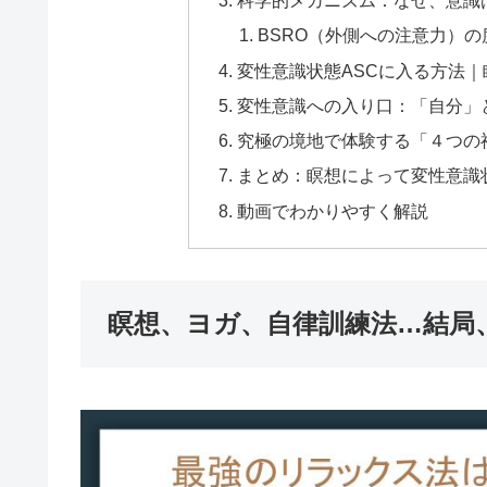
科学的メカニズム：なぜ、意識
BSRO（外側への注意力）
変性意識状態ASCに入る方法
変性意識への入り口：「自分」
究極の境地で体験する「４つの
まとめ：瞑想によって変性意識
動画でわかりやすく解説
瞑想、ヨガ、自律訓練法…結局