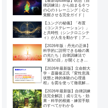
【最新update版】瞑想（自
律訓練法）から始まる６つ
の心のトレーニング｜心と
覚醒させる完全ガイド｜
【ユングの秘儀】「布置
（コンステレーション）」
と共時性（シンクロニシテ
ィ）が人生を動かす｜アク
ティブイマジネーションの
【2026年版：丹光の正体】
舞台
科学的に説明できる瞼の裏
の光たち｜自律訓練法で
「第3の目」が開くとき潜
在意識が動き出す
【2026年最新版】立命館大
学・斎藤俊正氏『変性意識
状態と禅的体験の心理過
程』を図を使って徹底解説
｜なぜ「変性意識」が自己
【2026年最新版】自律訓練
変容を起こすのか？
法完全解説｜成り立ち・効
果・科学的根拠・練習手順
のすべてがわかる