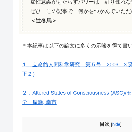
変性意識がもたらすパワーは 計り知れな
ぜひ この記事で 何かをつかんでいただ
＜辻冬馬＞
＊本記事は以下の論文に多くの示唆を得て書
１．立命館人間科学研究 第５号 2003．3
正２）
２．Altered States of Consciousn
学 廣瀬, 幸市
目次
[
hide
]