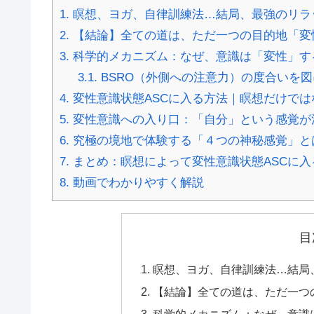
1.
瞑想、ヨガ、自律訓練法…結局、最強のリラ
2.
【結論】全ての道は、ただ一つの目的地「変
3.
科学的メカニズム：なぜ、意識は「変性」す
3.1.
BSRO（外側への注意力）の度合いを
4.
変性意識状態ASCに入る方法｜瞑想だけでは
5.
変性意識への入り口：「自分」という感覚が
6.
究極の境地で体験する「４つの神秘感覚」と
7.
まとめ：瞑想によって変性意識状態ASCに入
8.
動画でわかりやすく解説
目
瞑想、ヨガ、自律訓練法…結局
【結論】全ての道は、ただ一つ