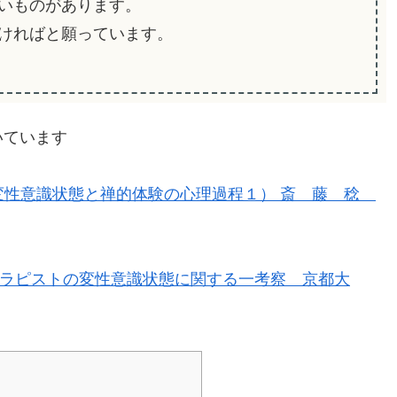
いものがあります。
ければと願っています。
いています
 変性意識状態と禅的体験の心理過程１） 斎 藤 稔
ess (ASC)/セラピストの変性意識状態に関する一考察 京都大