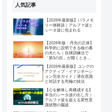
人気記事
【2026年最新版】パラメモ
リー体験談｜アルファ波と
シータ波に包まれる
【2026年版：丹光の正体】
科学的に説明できる瞼の裏
の光たち｜自律訓練法で
「第3の目」が開くとき潜
在意識が動き出す
【2026年最新版】ユングの
アクティブ・イマジネーシ
ョン完全ガイド｜潜在意識
と対話する究極の技法
【心を解体し再構成する】
本当のシータ波の出し方｜
アルファ波を超える変性意
識状態の脳波