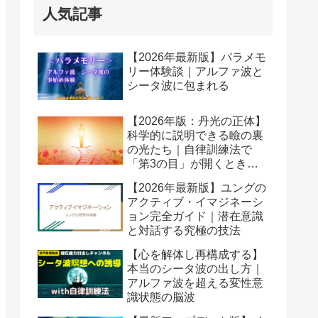
人気記事
【2026年最新版】パラメモ
リー体験談｜アルファ波と
シータ波に包まれる
【2026年版：丹光の正体】
科学的に説明できる瞼の裏
の光たち｜自律訓練法で
「第3の目」が開くとき潜
在意識が動き出す
【2026年最新版】ユングの
アクティブ・イマジネーシ
ョン完全ガイド｜潜在意識
と対話する究極の技法
【心を解体し再構成する】
本当のシータ波の出し方｜
アルファ波を超える変性意
識状態の脳波