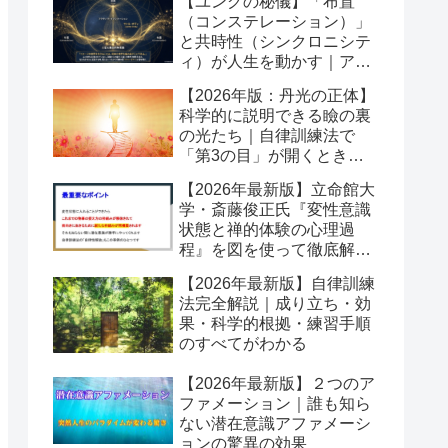
【ユングの秘儀】「布置
（コンステレーション）」
と共時性（シンクロニシテ
ィ）が人生を動かす｜アク
ティブイマジネーションの
【2026年版：丹光の正体】
舞台
科学的に説明できる瞼の裏
の光たち｜自律訓練法で
「第3の目」が開くとき潜
在意識が動き出す
【2026年最新版】立命館大
学・斎藤俊正氏『変性意識
状態と禅的体験の心理過
程』を図を使って徹底解説
｜なぜ「変性意識」が自己
【2026年最新版】自律訓練
変容を起こすのか？
法完全解説｜成り立ち・効
果・科学的根拠・練習手順
のすべてがわかる
【2026年最新版】２つのア
ファメーション｜誰も知ら
ない潜在意識アファメーシ
ョンの驚異の効果