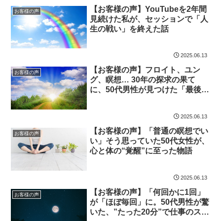
【お客様の声】YouTubeを2年間
お客様の声
見続けた私が、セッションで「人
生の戦い」を終えた話
2025.06.13
【お客様の声】フロイト、ユン
お客様の声
グ、瞑想… 30年の探求の果て
に、50代男性が見つけた「最後の
ピース」とは？
2025.06.13
【お客様の声】「普通の瞑想でい
お客様の声
い」そう思っていた50代女性が、
心と体の“覚醒”に至った物語
2025.06.13
【お客様の声】「何回かに1回」
お客様の声
が「ほぼ毎回」に。50代男性が驚
いた、”たった20分”で仕事のスト