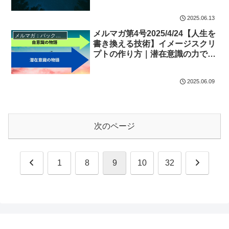
レスが消える自律訓練法瞑想
2025.06.13
メルマガ第4号2025/4/24【人生を
メルマガ：バックナンバー
書き換える技術】イメージスクリ
プトの作り方｜潜在意識の力で現
実を動かす
2025.06.09
次のページ
前
次
1
8
9
10
32
へ
へ