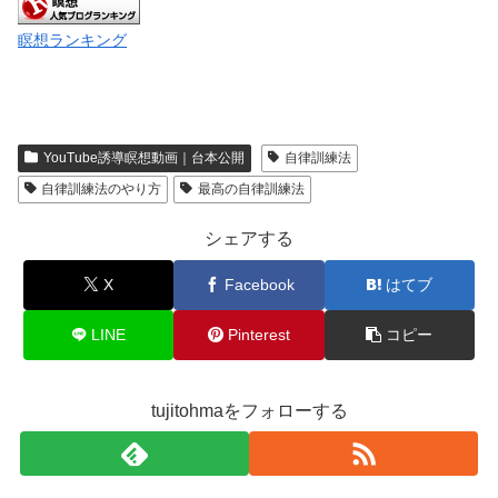
瞑想ランキング
YouTube誘導瞑想動画｜台本公開
自律訓練法
自律訓練法のやり方
最高の自律訓練法
シェアする
X
Facebook
はてブ
LINE
Pinterest
コピー
tujitohmaをフォローする