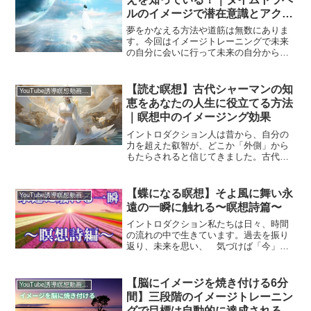
ルのイメージで潜在意識とアクセ
スする方法
夢をかなえる方法や道筋は無数にありま
す。今回はイメージトレーニングで未来
の自分に会いに行って未来の自分からど
うすればいいか？教えてもらうワークの
ご紹介ですたとえば１０年後のあなたに
とっての７年前は今のあなたにとっての
【読む瞑想】古代シャーマンの知
YouTube誘導瞑想動画｜台本公開
３年後です今のあなたには...
恵をあなたの人生に役立てる方法
｜瞑想中のイメージング効果
イントロダクション人は昔から、自分の
力を超えた叡智が、どこか「外側」から
もたらされると信じてきました。古代の
シャーマンたちは、それを神の声、精霊
の導き、宇宙からの啓示として受け取っ
ていました。けれど現代の視点で見れ
【蝶になる瞑想】そよ風に舞い永
YouTube誘導瞑想動画｜台本公開
ば、その叡智は決して超常現...
遠の一瞬に触れる〜瞑想詩篇〜
イントロダクション私たちは日々、時間
の流れの中で生きています。過去を振り
返り、未来を思い、 気づけば「今」と
いう瞬間を、通り過ぎてしま
う。
【脳にイメージを焼き付ける6分
YouTube誘導瞑想動画｜台本公開
...
間】三段階のイメージトレーニン
グで目標は自動的に達成される