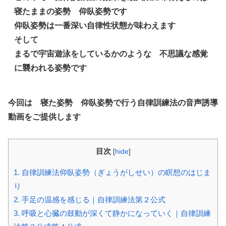
寝たままの姿勢 仰臥姿勢です
仰臥姿勢は一番深い自律性状態が味わえます
そして
まるで宇宙遊泳をしているかのような 不思議な感覚
に襲われる姿勢です
今回は
寝た姿勢 仰臥姿勢で行う自律訓練法の音声誘導
動画をご提供します
目次
[
hide
]
1.
自律訓練法仰臥姿勢（ぎょうがしせい）の瞑想のはじま
り
2.
手足の温感を感じる｜自律訓練法第２公式
3.
呼吸と心臓の鼓動が深くて静かになっていく｜自律訓練