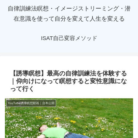
自律訓練法瞑想・イメージストリーミング・潜
在意識を使って自分を変えて人生を変える
ISAT自己変容メソッド
【誘導瞑想】最高の自律訓練法を体験する
｜仰向けになって瞑想すると変性意識にな
って行く
YouTube誘導瞑想動画｜台本公開