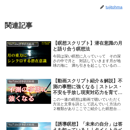
tujitohma
関連記事
【瞑想スクリプト】潜在意識の月
YouTube誘導瞑想動画｜台本公開
と語り合う瞑想法
今回は深い瞑想に入っていって その深
さの中で月と 対話していきます月が地
球の海に 満ち引きを起こしているの
は よく知られたことですね世界中の海
が満ちては引き 引いては満ちて行きま
す考えたらものすごい力ですねもしも地
【動画スクリプト紹介＆解説】不
YouTube誘導瞑想動画｜台本公開
球に月という衛星がなかった...
測の事態に強くなる｜ストレス・
不安を手放し現実対応力を育てる
方法
この一連の瞑想は動画で聴いていただく
方法と文章を詩として読んでいく方法の
２種類がありここでご紹介した瞑想台本
は詩のように朗読していくとおのずと瞑
想状態に入っていけますさらに台本の言
葉は 素晴らしい自己暗示への言霊とも
【誘導瞑想】「未来の自分」は答
YouTube誘導瞑想動画｜台本公開
なるのです瞑想で現実に対...
えを知っている！｜タイムトラベ