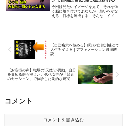
今回は見たいイメージを見て それを強
く脳に焼き付けてあなたが 願いをかな
える 目標を達成する そんな イメー
ジトレーニングを行います願いをかなえ
る！目標を達成するためのイメージ法あ
なたは 明確な目標をもっていますか？
もし目標を持っているので...
【自己暗示を極める】瞑想×自律訓練法で
人生を変える｜アファメーション徹底解
説
【お客様の声】職場の”天敵”が異動、自分
を責める癖も消えた。40代女性が「賢者
のセッション」で体験した劇的な現実の
変化
コメント
コメントを書き込む