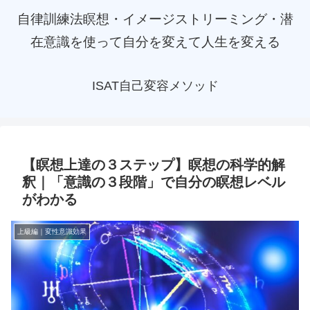
自律訓練法瞑想・イメージストリーミング・潜
在意識を使って自分を変えて人生を変える
ISAT自己変容メソッド
【瞑想上達の３ステップ】瞑想の科学的解
釈｜「意識の３段階」で自分の瞑想レベル
がわかる
上級編｜変性意識効果