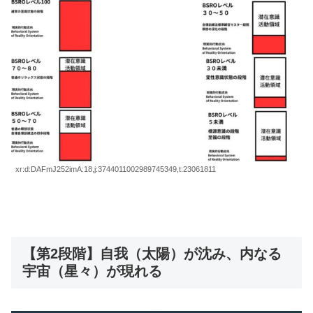
xr:d:DAFmJ252imA:18,j:3744011002989745349,t:23061811
【第2段階】自我（太陽）が沈み、内なる
宇宙（星々）が現れる