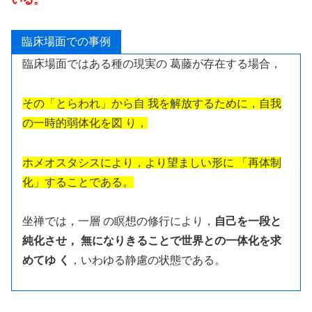
臨床場面での事例
臨床場面ではある種の現実の 葛藤が存在する場合，
その「とらわれ」から自 我を解放するために，自我
の一時的弱体化を図 り，
ホメオスタシスにより，より望ましい形に 「再体制
化」することである。
坐禅では，一層 の瞑想の修行により，
自己を一段と
純化させ， 無になりきることで世界との一体化を求
めてゆ く
，いわゆる静慮の状態である。