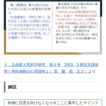
１．立命館人間科学研究 第５号 2003．3 変性意識状
態と禅的体験の心理過程１） 斎 藤 稔 正２）
より
解説
外側に注意を向けなくなり今ここに集中したマインド