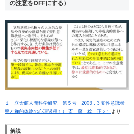
の注意をOFFにする）
１．立命館人間科学研究 第５号 2003．3 変性意識状
態と禅的体験の心理過程１） 斎 藤 稔 正２）
より
解説