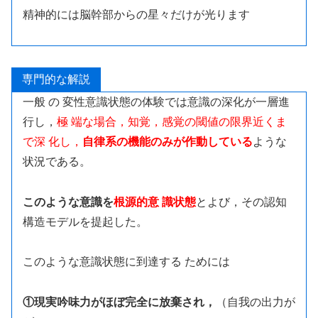
精神的には脳幹部からの星々だけが光ります
専門的な解説
一般 の 変性意識状態の体験では意識の深化が一層進
行し，
極 端な場合，知覚，感覚の閾値の限界近くま
で深 化し，
自律系の機能のみが作動している
ような
状況である。
このような意識を
根源的意 識状態
とよび，その認知
構造モデルを提起した。
このような意識状態に到達する ためには
①現実吟味力がほぼ完全に放棄され，
（自我の出力が