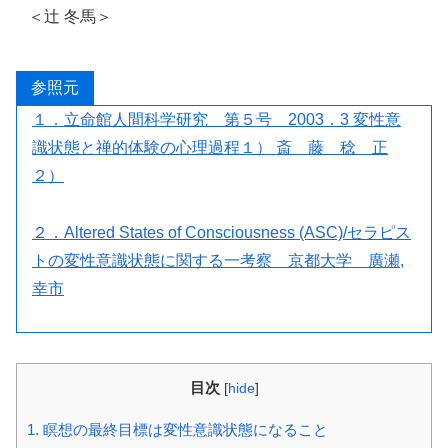
＜辻 冬馬＞
参照元
１．立命館人間科学研究 第５号 2003．3 変性意
識状態と禅的体験の心理過程１） 斎 藤 稔 正
２）
２．Altered States of Consciousness (ASC)/セラピス
トの変性意識状態に関する一考察 京都大学 廣瀬,
幸市
目次
[
hide
]
1.
瞑想の最終目標は変性意識状態になること