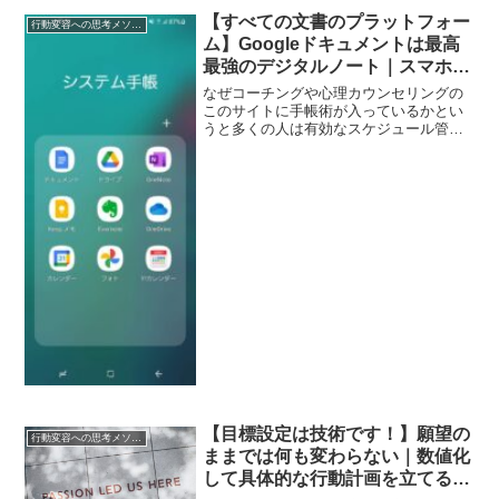
に、現実は何も変わらない」もしあなた
【すべての文書のプラットフォー
行動変容への思考メソッド
がこう感じているなら そ...
ム】Googleドキュメントは最高
最強のデジタルノート｜スマホと
PCの連携で紙のノートが完全に
なぜコーチングや心理カウンセリングの
消える！：手帳講座第１０回
このサイトに手帳術が入っているかとい
うと多くの人は有効なスケジュール管
理 有効な情報整理を行っておらずスト
レスの半分は未整理によるものだからで
すもしきちんと整理されたら ものすご
くスッキリしてストレスが半...
【目標設定は技術です！】願望の
行動変容への思考メソッド
ままでは何も変わらない｜数値化
して具体的な行動計画を立てると