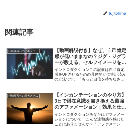
tujitohma
関連記事
【動画解説付き】なぜ、自己肯定
行動変容への思考メソッド
感が低いままなの？ジグ・ジグラ
ーが教える、セルフイメージを変
える5つの方法
イントロダクションこの記事は自己肯定
感をUPさせるための具体的かつ実証済み
の方法です。「もっと自信を持ちなさ
い」「自分を肯定しよう」そう言われて
努力してきたのに、なぜか自己肯定感は
低いまま――そんな感覚を抱えている人
【インカンテーションのやり方】
行動変容への思考メソッド
は、実は少なくありません...
3日で潜在意識を書き換える最強
のアファメーション｜効果と仕組
みを徹底解説
イントロダクションあなたはアファメー
ションについて こんな違和感を感じた
ことはありませんか？「アファメーショ
ンを毎日唱えているのに気分がアップし
ない」「いい言葉を使っているはずなの