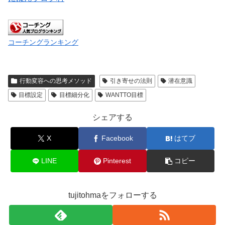
コーチングランキング
行動変容への思考メソッド
引き寄せの法則
潜在意識
目標設定
目標細分化
WANTTO目標
シェアする
X
Facebook
はてブ
LINE
Pinterest
コピー
tujitohmaをフォローする