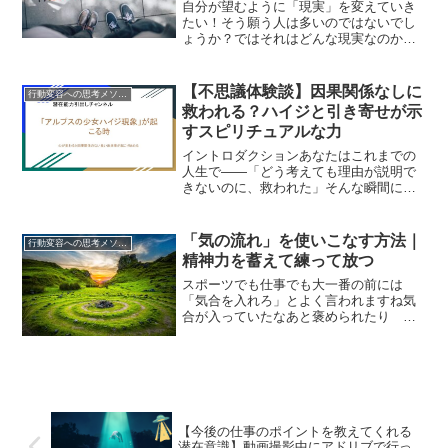
潜在意識が動き出し望んだ未来が
自分が望むように「現実」を変えていき
手に入る
たい！そう願う人は多いのではないでし
ょうか？ではそれはどんな現実なのか？
と聞かれたらなんとなく今より楽な状態
今より気持ちのいい状態のことそう答え
る人が多いのではないかと思いますでも
【不思議体験談】因果関係なしに
行動変容への思考メソッド
「願望」には現実を変える...
救われる？ハイジと引き寄せが示
すスピリチュアルな力
イントロダクションあなたはこれまでの
人生で——「どう考えても理由が説明で
きないのに、救われた」そんな瞬間に、
出会ったことはありませんか？そんな現
象をぼくは「アルプスの少女ハイジ現
象」と呼んでいます。どういう意味なの
「気の流れ」を使いこなす方法｜
行動変容への思考メソッド
か？そしてこの現象をどうす...
精神力を蓄えて練って放つ
スポーツでも仕事でも大一番の前には
「気合を入れろ」とよく言われますね気
合が入っていたなあと褒められたり 気
合が足りないと批判されたり気合が成否
を決めるように思われていることは間違
いありませんではその気合とはなんなの
でしょうか？どうやって取り...
【今後の仕事のポイントを教えてくれる
潜在意識】動画撮影中にアドリブで行っ