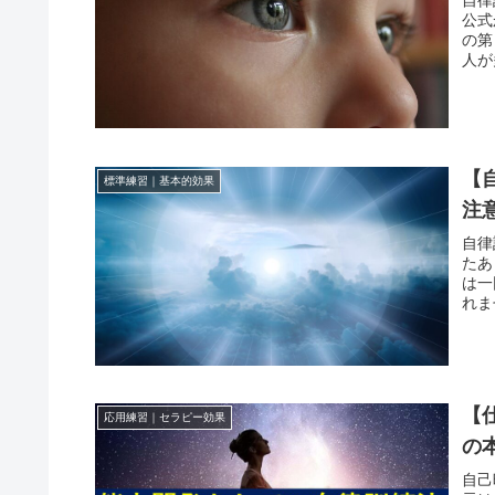
自律
公式
の第
人が
【
標準練習｜基本的効果
注
自律
たあ
は一
れま
【
応用練習｜セラピー効果
の
自己