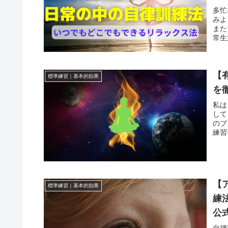
多忙
みよ
また
常生
【
標準練習｜基本的効果
を
私は
して
のブ
練習
【
標準練習｜基本的効果
練
公