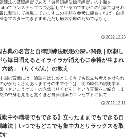
訓練法の基礎練習である「自律訓練法標準練習」の手順を
uTubeでワンステップづつお話しているのですがこの記事ではそれ
番に整理して掲載していますこの手順を参考に練習すれば 自律
法をマスターできます※ただし病気治療のためではなく...
2022.12.23
国古典の名言と自律訓練法瞑想の深い関係｜瞑想し
がら毎日唱えるとイライラが消え心に余裕が生まれ
「六然」（りくぜん）の教え
中国の言葉には 論語をはじめとして今でも役立ち考えさせられ
のががたくさんありますその中で今回は 明の時代の陽明学者、
渠（さいこうきょ）の六然（りくぜん）という言葉をご紹介しま
然の中身を見ると驚くほど自律訓練のコンセプトに似て...
2022.12.11
通勤中や職場でもできる】立ったままでもできる自
訓練法｜いつでもどこでも集中力とリラックスを取
戻す