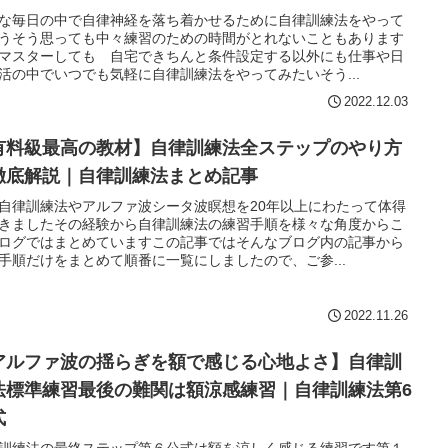
な毎日の中で自律神経を落ち着かせるために自律訓練法をやって
うそう思っても中々練習のための時間がとれないこともあります
マスターしても 自宅できちんと条件設定する以外にも仕事や日
活の中でいつでも気軽に自律訓練法をやってみたいそう...
2022.12.03
有料級最高の教材】自律訓練法全ステップのやり方
徹底解説｜自律訓練法まとめ記事
自律訓練法やアルファ波シータ波瞑想を20年以上にわたって体得
きましたその経験から自律訓練法の練習手順を様々な角度からこ
ログではまとめていますこの記事ではそんなブログ内の記事から
手順だけをまとめて順番に一覧にしましたので、ご参...
2022.11.26
アルファ波の揺らぎを額で感じる心地よさ】自律訓
法標準練習最後の難関は額涼感練習｜自律訓練法第6
式