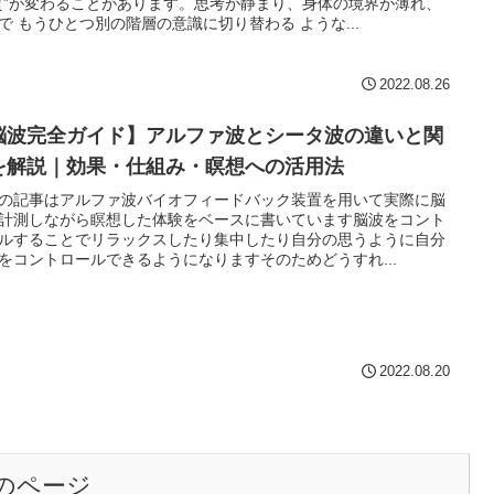
質”が変わることがあります。思考が静まり、身体の境界が薄れ、
で もうひとつ別の階層の意識に切り替わる ような...
2022.08.26
脳波完全ガイド】アルファ波とシータ波の違いと関
を解説｜効果・仕組み・瞑想への活用法
の記事はアルファ波バイオフィードバック装置を用いて実際に脳
計測しながら瞑想した体験をベースに書いています脳波をコント
ルすることでリラックスしたり集中したり自分の思うように自分
をコントロールできるようになりますそのためどうすれ...
2022.08.20
のページ