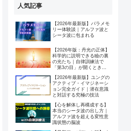
人気記事
【2026年最新版】パラメモ
リー体験談｜アルファ波と
シータ波に包まれる
【2026年版：丹光の正体】
科学的に説明できる瞼の裏
の光たち｜自律訓練法で
「第3の目」が開くとき潜
在意識が動き出す
【2026年最新版】ユングの
アクティブ・イマジネーシ
ョン完全ガイド｜潜在意識
と対話する究極の技法
【心を解体し再構成する】
本当のシータ波の出し方｜
アルファ波を超える変性意
識状態の脳波