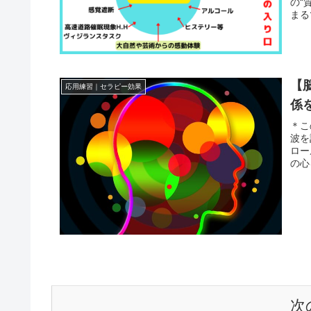
の“
まる
【
応用練習｜セラピー効果
係
＊こ
波を
ロー
の心
次