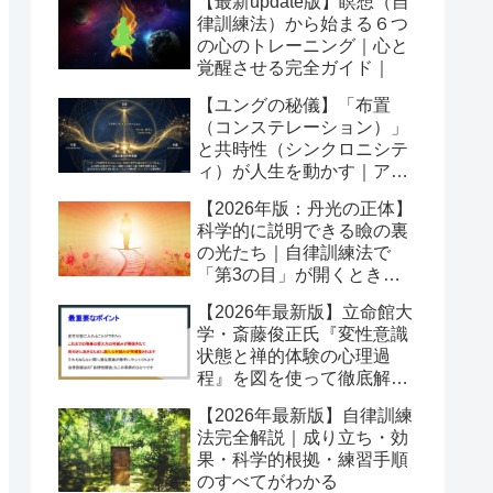
【最新update版】瞑想（自
律訓練法）から始まる６つ
の心のトレーニング｜心と
覚醒させる完全ガイド｜
【ユングの秘儀】「布置
（コンステレーション）」
と共時性（シンクロニシテ
ィ）が人生を動かす｜アク
ティブイマジネーションの
【2026年版：丹光の正体】
舞台
科学的に説明できる瞼の裏
の光たち｜自律訓練法で
「第3の目」が開くとき潜
在意識が動き出す
【2026年最新版】立命館大
学・斎藤俊正氏『変性意識
状態と禅的体験の心理過
程』を図を使って徹底解説
｜なぜ「変性意識」が自己
【2026年最新版】自律訓練
変容を起こすのか？
法完全解説｜成り立ち・効
果・科学的根拠・練習手順
のすべてがわかる