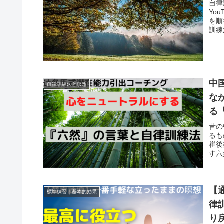
自律
Yo
を順
訓練
中
自律訓練法と瞑想
な
る
昔の
るも
崔後
す六
【
標準練習｜基本的効果
律
り