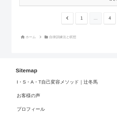
前
1
…
4
へ
ホーム
自律訓練法と瞑想
Sitemap
I・S・A・T自己変容メソッド｜辻冬馬
お客様の声
プロフィール