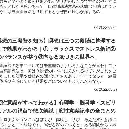
最も効率がよく最も効果のあるやり方のひとつですそのやり方に
ちんとした体系があって 自律訓練法意思公式練習と呼ばれてい
今回は自律訓練法を利用するとなぜ自己暗示が深まるの...
2022.09.08
瞑想の三段階を知る】瞑想は三つの段階に整理する
とで効果がわかる｜①リラックスでストレス解消②
のバランスが整う③内なる気づきの世界へ
訓練法の効果については未整理のままいろんなことが言われてい
自律訓練法は 実は３段階のレベルに分かれるのですがこれをご
ゃにした効果や仕組みの話がたくさんありますそうなると 練習
体感や今感じている効果などについてもよくわからなく...
2022.08.27
変性意識がすべてわかる】心理学・脳科学・スピリ
ュアルの視点で徹底解説｜変性意識記事の全まとめ
トロダクションこれはぼくが 体験し 学び 考えた変性意識に
てのひとつの結論です。瞑想を深めていくと、ある瞬間から世界