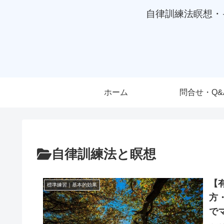
自律訓練法瞑想・
ホーム
問合せ・Q&
自律訓練法と瞑想
【
標準練習｜基本的効果
方
で