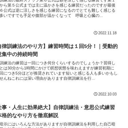
訓練法の最終ステップ第６公式は額を涼しく感じる練習です第１
から第５公式までは主に温かさを感じる練習だったのですが最後
６公式は逆に涼しさを感じる練習になるのでとても難しく感じる
多いですでも手足や腹部が温かくなって 呼吸と心臓の...
2022.11.18
自律訓練法のやり方】練習時間は１回5分！｜受動的
意集中の持続時間
訓練法の練習は一回につき何分くらいするのでしょうか？習得し
とは30分から1時間にかけて瞑想状態を味わえますが練習初期に
回につき5分ほどが推奨されています短いと感じる人も多いかもし
せんねこれには深い理由があります自律訓練法を行...
2022.10.03
仕事・人生に効果絶大】自律訓練法・意思公式練習
本格的なやり方を徹底解説
暗示にはいろんな方法がありますが自律訓練法を利用した自己暗