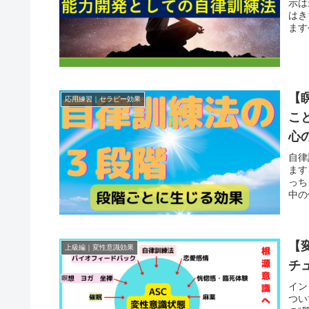
示は
はき
ます
【
応用練習｜セラピー効果
こ
心
自律
ます
っち
中の
【
上級編｜変性意識効果
チ
イン
つい