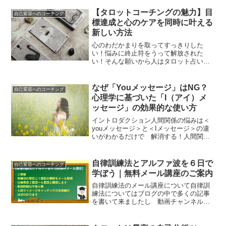
す。上図で考えると...
【タロットコーチングの魅力】目
自己変容へのコーチング
標達成と心のケアを同時に叶える
新しい方法
心のわだかまりを取ってすっきりした
い！悩みに終止符をうって解放された
い！そんな願いから人はタロット占いに
来ますしかしお酒を飲んでほんのひとと
き憂さを晴らすようにタロットで少しの
時間現実逃避することが多いかもしれま
なぜ「Youメッセージ」はNG？
自己変容へのコーチング
せんでも本当はタロットは現実...
心理学に基づいた「I（アイ）メ
ッセージ」の効果的な使い方
イントロダクション人間関係の悩みは＜
youメッセージ＞と＜Iメッセージ＞の違
いがわかるだけで 解消する！人間関係
がこじれるとき、その原因は「性格」や
「相性」ではなく、ほんの一言の伝え方
にあることがほとんどです。たとえば
自律訓練法とアルファ波を６日で
自己変容へのコーチング
――「あなたはいつもそ...
学ぼう｜無料メール講座のご案内
自律訓練法のメール講座について自律訓
練法についてはブログの中で多くの記事
を書いて来ましたし 動画チャンネルで
も多くの動画で発信して来ましたする
と 逆に多すぎて 一から学びたいと
き どんな順番で読んだり見たりしたら