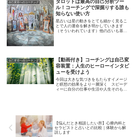
タロットは最高の自己分析ツー
自己変容へのコーチング
いいかわからないそんな声もい...
ル！コーチングで深掘りする誰も
知らない使い方
星占いは星の動きをとても細かく見るこ
とで人の運命を解き明かしていきます
（そういわれています）他の占いも基本
的に人には決められた運命があってそれ
を読み解くというコンセプトですねその
点 タロットはカードをシャッフルして
やるたびにあらたな展開を見...
【動画付き】コーチングは自己変
自己変容へのコーチング
容装置：人生のヒーローインタビ
ューを受けよう
今回は大きな気づきをもたらすイメージ
と瞑想の効果をより一層深く スピーデ
ィーに自分の仕事や生活や人生そのもの
に落とし込むためのコーチングについて
その本質をわかりやすくご紹介したいと
思いますコーチングはヒーローインタヴ
ューのようにあなたにスポ...
【悩んだとき相談したい所】心療内科と
セラピストと占いとの比較｜体験から解
説します