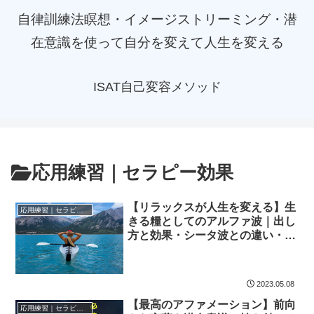
自律訓練法瞑想・イメージストリーミング・潜
在意識を使って自分を変えて人生を変える
ISAT自己変容メソッド
応用練習｜セラピー効果
【リラックスが人生を変える】生
応用練習｜セラピー効果
きる糧としてのアルファ波｜出し
方と効果・シータ波との違い・瞑
想への応用法
2023.05.08
【最高のアファメーション】前向
応用練習｜セラピー効果