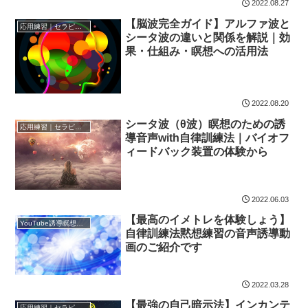
2022.08.27
【脳波完全ガイド】アルファ波と
応用練習｜セラピー効果
シータ波の違いと関係を解説｜効
果・仕組み・瞑想への活用法
2022.08.20
シータ波（θ波）瞑想のための誘
応用練習｜セラピー効果
導音声with自律訓練法｜バイオフ
ィードバック装置の体験から
2022.06.03
【最高のイメトレを体験しょう】
YouTube誘導瞑想動画｜台本公開
自律訓練法黙想練習の音声誘導動
画のご紹介です
2022.03.28
【最強の自己暗示法】インカンテ
応用練習｜セラピー効果