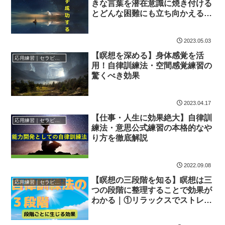
きな言葉を潜在意識に焼き付ける
とどんな困難にも立ち向かえる｜
自律訓練法が支えた感動の冒険実
話
2023.05.03
【瞑想を深める】身体感覚を活
応用練習｜セラピー効果
用！自律訓練法・空間感覚練習の
驚くべき効果
2023.04.17
【仕事・人生に効果絶大】自律訓
応用練習｜セラピー効果
練法・意思公式練習の本格的なや
り方を徹底解説
2022.09.08
【瞑想の三段階を知る】瞑想は三
応用練習｜セラピー効果
つの段階に整理することで効果が
わかる｜①リラックスでストレス
解消②心のバランスが整う③内な
る気づきの世界へ