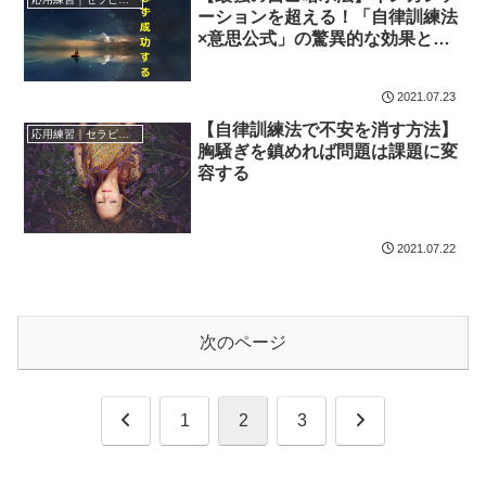
ーションを超える！「自律訓練法
×意思公式」の驚異的な効果と
は？
2021.07.23
【自律訓練法で不安を消す方法】
応用練習｜セラピー効果
胸騒ぎを鎮めれば問題は課題に変
容する
2021.07.22
次のページ
前
次
1
2
3
へ
へ