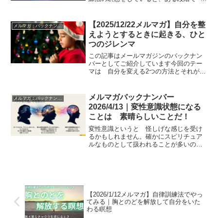
目を閉じているのに、まぶたの裏に淡い
光が見えてくることがあります。最初は
ぼんやりした白や金色の光。そして瞑想
【2025/12/22メルマガ】自分を整
メルマガ：バックナンバー
が深まるにつれて、その光...
えようとするときに起きる、ひと
つのジレンマ
この記事はメールマガジンのバックナン
バーとしてご紹介しています今回のテー
マは 自分を変える2つの方法とそれが抱
える根本的な矛盾についてお話していま
す。メールマガジンをご希望の方は記事
下にご登録フォームがあります自己変容
メルマガバックナンバー
メルマガ：バックナンバー
への方法こんにちは、辻...
2026/4/13｜変性意識状態になる
ことは 素晴らしいことだ！
変性意識というと 怪しげな感じを受け
るかもしれません。確かにスピリチュア
ルなものとして扱われることが多いので
すが 立命館大の斎藤氏の研究「変性意
識の禅的体験」などは きわめて科学的
に捉えています。１．立命館人間科学研
究 第５号 2003．3...
【2026/1/12メルマガ】自律訓練法でやっ
てみる｜胸とのどを解放して自分をいた
わる瞑想