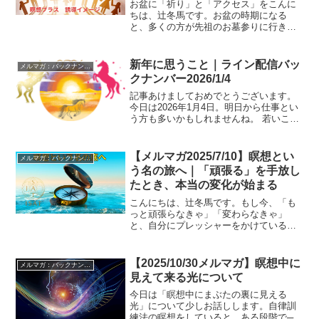
お盆に「祈り」と「アクセス」をこんに
ちは、辻冬馬です。お盆の時期になる
と、多くの方が先祖のお墓参りに行きま
すね。静かに手を合わせ、祈りを捧げる
――これはとても尊い時間です。お墓参
り以外にも実家の仏壇にお参りとか 自
新年に思うこと｜ライン配信バッ
メルマガ：バックナンバー
宅の仏壇に念入りにお参りし...
クナンバー2026/1/4
記事あけましておめでとうございます。
今日は2026年1月4日。明日から仕事とい
う方も多いかもしれませんね。 若いころ
の私は、 「新年になっても昨日と同じ今
日、今日と同じ明日が続くだけ」 そう思
っていました。 人生の問題やストレス
【メルマガ2025/7/10】瞑想とい
メルマガ：バックナンバー
は、新年に...
う名の旅へ｜「頑張る」を手放し
たとき、本当の変化が始まる
こんにちは、辻冬馬です。もし今、「も
っと頑張らなきゃ」「変わらなきゃ」
と、自分にプレッシャーをかけていると
したら──ちょっとだけ、立ち止まってこ
の話を読んでみてください。私たちが本
当に変わるために必要なのは、“努
【2025/10/30メルマガ】瞑想中に
メルマガ：バックナンバー
力”や“がんばり”ではありま...
見えて来る光について
今日は「瞑想中にまぶたの裏に見える
光」について少しお話しします。自律訓
練法の瞑想をしていると、ある段階で──