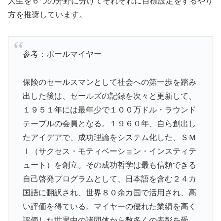
人生を６つの分野に分けてそれぞれに目標設定をするやり
方を推奨しています。
参考：ポールマイヤー
保険のセールスマンとして社会への第一歩を踏み
出した後は、セールズの記録を次々と更新して、
１９５１年には最年少で１００万ドル・ラウンド
テーブルの会員となる。１９６０年、自ら創出し
たアイデアで、成功理論をシステム化した、ＳＭ
Ｉ（サクセス・モティベーション・インスティテ
ュート）を創立。その成功哲学は最も信頼できる
自己啓発プログラムとして、日本語を含む２４カ
国語に翻訳され、世界８０余カ国で活用され、高
い評価を得ている。マイヤーの優れた業績を高く
評価した世界中の諸団体から数多くの表彰を受