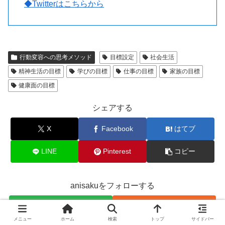
◆Twitterはこちらから
行動変容への思考メソッド
目標設定
社会生活
精神生活の目標
学びの目標
仕事の目標
家族の目標
健康面の目標
シェアする
X
Facebook
はてブ
LINE
Pinterest
コピー
anisakuをフォローする
メニュー
ホーム
検索
トップ
サイドバー