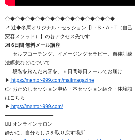
◇◆◇◆◇◆◇◆◇◆◇◆◇◆◇◆◇◆◇◆◇◆
📍 辻◆冬馬オリジナル・セッション【I・S・A・T（自己
変容メソッド）】の各アクセス先です
💌
6日間 無料メール講座
セルフコーチング、イメージングセラピー、自律訓練
法瞑想などについて
段階を踏んだ内容を、６日間毎日メールでお届け
▶
https://mentor-999.com/mailmagazine
👉 おためしセッション申込・本セッション紹介・体験談
はこちら
▶
https://mentor-999.com/
──────────────
🧘‍♂️ オンラインサロン
静かに、自分らしさを取り戻す場所