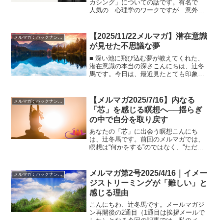
カシング」についての話です。有名で
人気の 心理学のワークですが 意外と
効果がない、そんな感想をよく聞きま
す。その原因はひとつだけ！入り口で
ほとんどの人がフォーカシングについて
【2025/11/22メルマガ】潜在意識
メルマガ：バックナンバー
致命的な誤解をしているので...
が見せた不思議な夢
■ 深い池に飛び込む夢が教えてくれた、
潜在意識の本当の深さこんにちは、辻冬
馬です。今日は、最近見たとても印象的
な夢についてお話しします。それは、誰
もが心のどこかで感じている“深層への入
り口”を描いたような、静かで不思議な夢
【メルマガ2025/7/16】内なる
メルマガ：バックナンバー
でした。■ 山奥に...
「芯」を感じる瞑想へ──揺らぎ
の中で自分を取り戻す
あなたの「芯」に出会う瞑想こんにち
は、辻冬馬です。前回のメルマガでは、
瞑想は“何かをする”のではなく、“ただ在
る”ことから始まる内なる旅──その大切さ
についてお話ししました。今回は、その
旅の最初のステップ。あなたの内側にあ
メルマガ第2号2025/4/16｜イメー
メルマガ：バックナンバー
る、確かな「芯」と...
ジストリーミングが「難しい」と
感じる理由
こんにちわ、辻冬馬です。メールマガジ
ン再開後の2通目（1通目は挨拶メールで