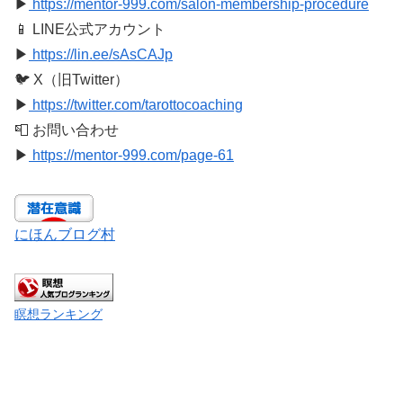
▶
https://mentor-999.com/salon-membership-procedure
📱 LINE公式アカウント
▶
https://lin.ee/sAsCAJp
🐦 X（旧Twitter）
▶
https://twitter.com/tarottocoaching
📮 お問い合わせ
▶
https://mentor-999.com/page-61
にほんブログ村
瞑想ランキング