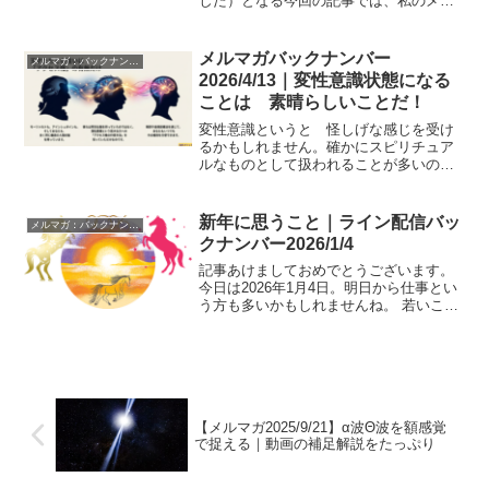
した）となる今回の記事では、私のメソ
ッドの中でも特に人気の高い「イメージ
ストリーミング」についてお話ししま
す。セッションでは、自律訓練法よりも
メルマガバックナンバー
メルマガ：バックナンバー
難しいと感じる方が多いこ...
2026/4/13｜変性意識状態になる
ことは 素晴らしいことだ！
変性意識というと 怪しげな感じを受け
るかもしれません。確かにスピリチュア
ルなものとして扱われることが多いので
すが 立命館大の斎藤氏の研究「変性意
識の禅的体験」などは きわめて科学的
に捉えています。１．立命館人間科学研
新年に思うこと｜ライン配信バッ
メルマガ：バックナンバー
究 第５号 2003．3...
クナンバー2026/1/4
記事あけましておめでとうございます。
今日は2026年1月4日。明日から仕事とい
う方も多いかもしれませんね。 若いころ
の私は、 「新年になっても昨日と同じ今
日、今日と同じ明日が続くだけ」 そう思
っていました。 人生の問題やストレス
は、新年に...
【メルマガ2025/9/21】α波Θ波を額感覚
で捉える｜動画の補足解説をたっぷり