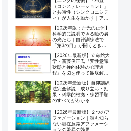
【ユングの秘儀】「布置
（コンステレーション）」
と共時性（シンクロニシテ
ィ）が人生を動かす｜アク
ティブイマジネーションの
【2026年版：丹光の正体】
舞台
科学的に説明できる瞼の裏
の光たち｜自律訓練法で
「第3の目」が開くとき潜
在意識が動き出す
【2026年最新版】立命館大
学・斎藤俊正氏『変性意識
状態と禅的体験の心理過
程』を図を使って徹底解説
｜なぜ「変性意識」が自己
【2026年最新版】自律訓練
変容を起こすのか？
法完全解説｜成り立ち・効
果・科学的根拠・練習手順
のすべてがわかる
【2026年最新版】２つのア
ファメーション｜誰も知ら
ない潜在意識アファメーシ
ョンの驚異の効果