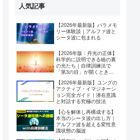
人気記事
【2026年最新版】パラメモ
リー体験談｜アルファ波と
シータ波に包まれる
【2026年版：丹光の正体】
科学的に説明できる瞼の裏
の光たち｜自律訓練法で
「第3の目」が開くとき潜
在意識が動き出す
【2026年最新版】ユングの
アクティブ・イマジネーシ
ョン完全ガイド｜潜在意識
と対話する究極の技法
【心を解体し再構成する】
本当のシータ波の出し方｜
アルファ波を超える変性意
識状態の脳波