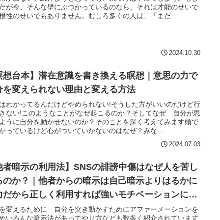
たが今、そんな壁にぶつかっているのなら、それは才能のせいで
根性のせいでもありません。むしろ多くの人は、「まだ...
2024.10.30
瞑想台本】潜在意識を書き換える瞑想｜意思の力で
分を変えられない理由と変える方法
はわかってるんだけどやめられない!そうした方がいいのだけど行
きない!このようなことがなぜ起こるのか？そしてなぜ 自分が思
ように自分を動かせないのか？そのことを深く考えてみます頭で
かっているけど心がついていかないのはなぜ？みな...
2024.07.03
他者暗示の利用法】SNSの誹謗中傷はなぜ人を苦し
るのか？｜他者からの暗示は自己暗示よりはるかに
力だから正しく利用すれば強いモチベーションにな
を変えるために 自分を突き動かすためにアファーメーションを
めいろんな暗示法があってやり方なども数多く紹介されています