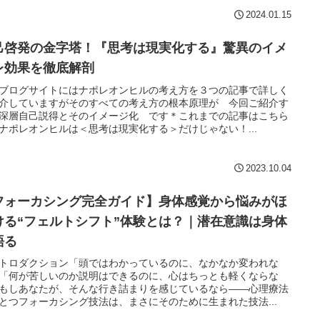
2024.01.15
己啓発の金字塔！『思考は現実化する』驚異のイメ
レ効果を徹底解剖
ブログサイトにはナポレオンヒルの考え方を３つの記事で詳しく
介していますがそのすべての考え方の根本原理が 今回ご紹介す
深層自己説得とそのイメージ化 です＊これまでの記事はこちら
ナポレオンヒルは＜思考は現実化する＞だけじゃない！...
2023.10.04
フォーカシング完全ガイド】身体感覚から悩みがほ
ける“フェルトシフト”体験とは？｜潜在意識は身体
語る
トロダクション「頭ではわかっているのに、なかなか変われな
「何が苦しいのか説明はできるのに、心はちっとも軽くならな
もしあなたが、そんな行き詰まりを感じているなら——心理療法
とつフォーカシング技法は、まさにそのために生まれた技法...