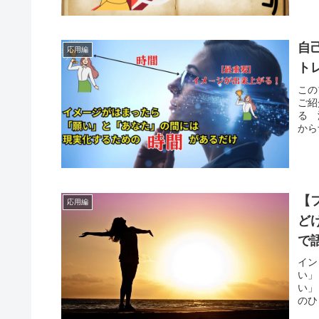
自
応用編
ト
この
ご紹
る 
から
【
応用編
ど
で
イン
い」
い」
のひ