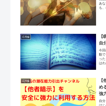
あな
も、
【
応用編
自
今回
動で
った
はわ
【
応用編
め
強
る
自分
はじ