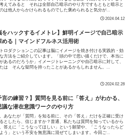
考えてみると それは全部自己暗示のやり方ですもともと暗示と
のは他人からかけられるものでした褒められると気分が...
2024.04.12
脳をハックするイメトレ】鮮明イメージで自己暗示
深める｜マインドフルネス活用術
トロダクションこの記事は脳にイメージを焼き付ける実践的・効
な方法をご紹介しています。「頭の中で思い描くだけで、本当に
があるのだろうか」イメージトレーニングや自己暗示に対して、
たは そんな疑問を持ったことがあるかもしれません。...
2024.02.28
予言の練習？】質問を見る前に「答え」がわかる、
思議な潜在意識ワークのやり方
、あなたが「質問」を知る前に、その「答え」だけを正確に受け
るとしたら、信じますか？普通、私たちは質問を知っているから
、答えに「こうなってほしい」という願望や、「こうなったらど
よう」という不安を無意識に混ぜてしまいます。今回ご...