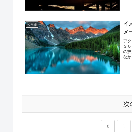
イ
応用編
メ
アク
３０
の技
なか
次
前
1