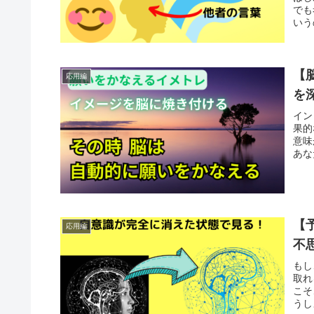
でも
いう
【
応用編
を
イン
果的
意味
あな
【
応用編
不
もし
取れ
こそ
うし