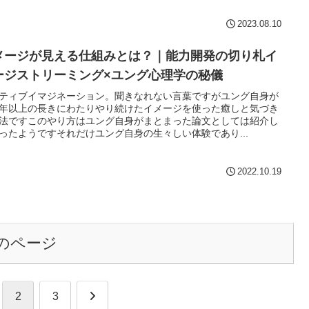
2023.08.10
メージが見える仕組みとは？｜能力開発の切り札イ
ージストリーミング×ユング心理学の秘儀
ティブイマジネーション。聞きなれない言葉ですがユング自身が
年以上の長きにわたりやり続けたイメージを使った癒しと気づき
法ですこのやり方はユング自身がまとまった論文としては紹介し
ったようですそれだけユング自身の生々しい体験であり...
2022.10.19
のページ
次
2
3