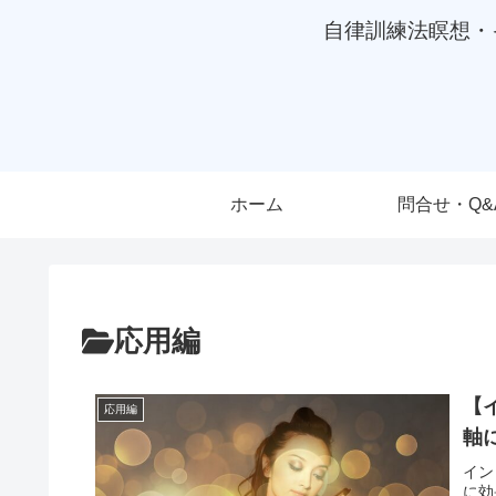
自律訓練法瞑想・
ホーム
問合せ・Q&
応用編
【
応用編
軸
イン
に効