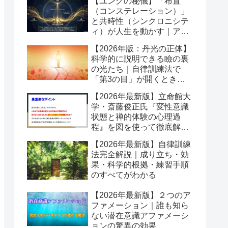
【ユングの秘儀】「布置
（コンステレーション）」
と共時性（シンクロニシテ
ィ）が人生を動かす｜アク
ティブイマジネーションの
【2026年版：丹光の正体】
舞台
科学的に説明できる瞼の裏
の光たち｜自律訓練法で
「第3の目」が開くとき潜
在意識が動き出す
【2026年最新版】立命館大
学・斎藤俊正氏『変性意識
状態と禅的体験の心理過
程』を図を使って徹底解説
｜なぜ「変性意識」が自己
【2026年最新版】自律訓練
変容を起こすのか？
法完全解説｜成り立ち・効
果・科学的根拠・練習手順
のすべてがわかる
【2026年最新版】２つのア
ファメーション｜誰も知ら
ない潜在意識アファメーシ
ョンの驚異の効果