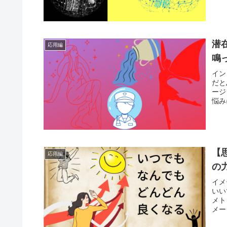
潜
応用編
鳴
イン
だと
ージ
悩み
【
応用編
の
イメ
いい
メト
メー