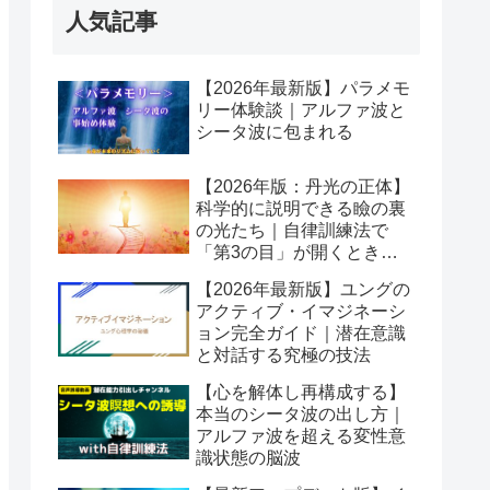
人気記事
【2026年最新版】パラメモ
リー体験談｜アルファ波と
シータ波に包まれる
【2026年版：丹光の正体】
科学的に説明できる瞼の裏
の光たち｜自律訓練法で
「第3の目」が開くとき潜
在意識が動き出す
【2026年最新版】ユングの
アクティブ・イマジネーシ
ョン完全ガイド｜潜在意識
と対話する究極の技法
【心を解体し再構成する】
本当のシータ波の出し方｜
アルファ波を超える変性意
識状態の脳波