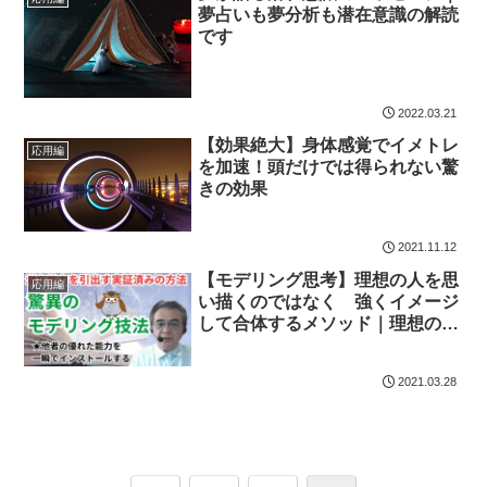
夢占いも夢分析も潜在意識の解読
です
2022.03.21
【効果絶大】身体感覚でイメトレ
応用編
を加速！頭だけでは得られない驚
きの効果
2021.11.12
【モデリング思考】理想の人を思
応用編
い描くのではなく 強くイメージ
して合体するメソッド｜理想の人
の能力をすべて受け取る
2021.03.28