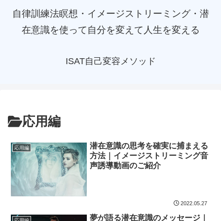
自律訓練法瞑想・イメージストリーミング・潜
在意識を使って自分を変えて人生を変える
ISAT自己変容メソッド
応用編
潜在意識の思考を確実に捕まえる
応用編
方法｜イメージストリーミング音
声誘導動画のご紹介
2022.05.27
夢が語る潜在意識のメッセージ｜
応用編