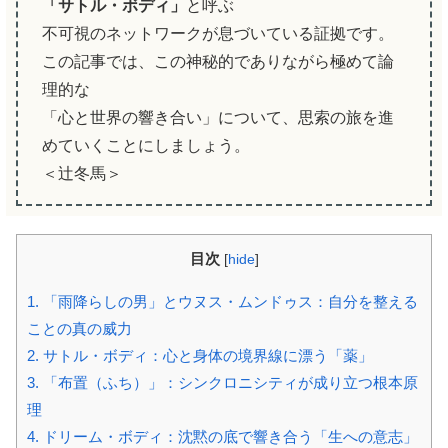
「サトル・ボディ」
と呼ぶ
不可視のネットワークが息づいている証拠です。
この記事では、この神秘的でありながら極めて論
理的な
「心と世界の響き合い」について、思索の旅を進
めていくことにしましょう。
＜辻冬馬＞
目次
[
hide
]
1.
「雨降らしの男」とウヌス・ムンドゥス：自分を整える
ことの真の威力
2.
サトル・ボディ：心と身体の境界線に漂う「薬」
3.
「布置（ふち）」：シンクロニシティが成り立つ根本原
理
4.
ドリーム・ボディ：沈黙の底で響き合う「生への意志」