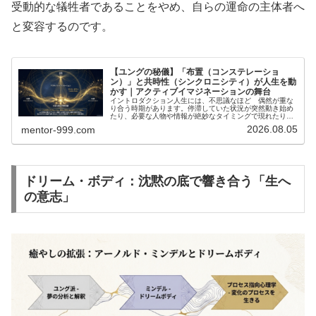
受動的な犠牲者であることをやめ、自らの運命の主体者へ
と変容するのです。
【ユングの秘儀】「布置（コンステレーショ
ン）」と共時性（シンクロニシティ）が人生を動
かす｜アクティブイマジネーションの舞台
イントロダクション人生には、不思議なほど 偶然が重な
り合う時期があります。停滞していた状況が突然動き始め
たり、必要な人物や情報が絶妙なタイミングで現れたりま
るで見えない力が現実を導いているかのような体験です。
2026.08.05
mentor-999.com
人類は古くから、このような現象を…
ドリーム・ボディ：沈黙の底で響き合う「生へ
の意志」