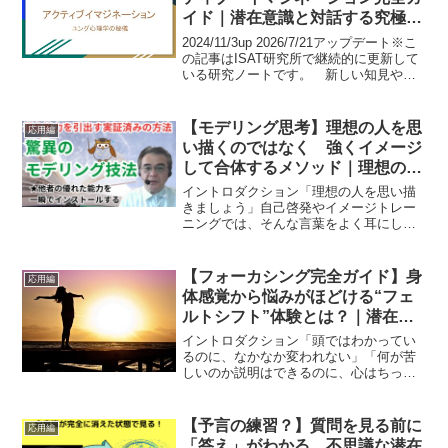
イド｜潜在意識と対話する究極の
技法
2024/11/3up 2026/7/21アップデート※こ
の記事はISAT研究所で継続的に更新して
いる研究ノートです。 新しい知見や実
践を反映し、内容を随時改訂していま
す。イントロダクションユング心理学が
あなたの日常の人生に役立つと聴いた
【モデリング思考】理想の人を思
応用編
ら...
い描くのではなく 強くイメージ
して合体するメソッド｜理想の人
の能力をすべて受け取る
イントロダクション「理想の人を思い描
きましょう」自己啓発やイメージトレー
ニングでは、そんな言葉をよく耳にしま
す。けれど、頭の中で理想像を眺めてい
るだけで、本当に人は変われるのでしょ
うか。イメージストリーミングを実践し
【フォーカシング完全ガイド】身
応用編
ていくと、ある地点で気づ...
体感覚から悩みがほどける“フェ
ルトシフト”体験とは？｜潜在意
識は身体で語る
イントロダクション「頭ではわかってい
るのに、なかなか変われない」「何が苦
しいのか説明はできるのに、心はちっと
も軽くならない」もしあなたが、そんな
行き詰まりを感じているなら——心理療
法のひとつフォーカシング技法は、まさ
【予言の練習？】質問を見る前に
応用編
にそのために生まれた技法...
「答え」がわかる、不思議な潜在