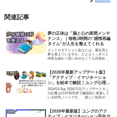
tujitohma
関連記事
夢の正体は「脳と心の夜間メンテ
応用編
ナンス」｜毎晩3時間の“感情再編
タイム”が人生を整えてくれる
イントロダクションあなたは、最近見た
夢を覚えていますか。たとえくっきりと
内容を細かく思い出せなくても目覚めた
とき 夢の感覚だけが、妙に印象に残る
ことはないでしょうか。私は昔から、ほ
ぼ毎日のように夢を見ています。けれど
【2026年最新アップデート版】
応用編
最近、その“質”が明らか...
「アクティブ・イマジネーショ
ン」を絵本で解説｜ユング心理学
の秘儀
2024/11/3up 2026/7/21アップデート※こ
の記事はISAT研究所で継続的に更新して
いる研究ノートです。 新しい知見や実
践を反映し、内容を随時改訂していま
す。イントロダクションこの記事は難解
なユング心理学を絵本タッチでわかり
【2026年最新版】ユングのアク
応用編
や...
ティブ・イマジネーション完全ガ