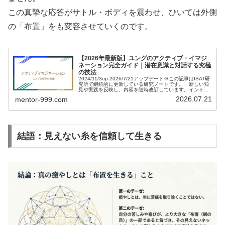
この真摯な応答がサトル・ボディを震わせ、ひいては外側
の「布置」をも変容させていくのです。
【2026年最新版】ユングのアクティブ・イマジ
ネーション完全ガイド｜潜在意識と対話する究極
の技法
2024/11/3up 2026/7/21アップデート※この記事はISAT研
究所で継続的に更新している研究ノートです。 新しい知
見や実践を反映し、内容を随時改訂しています。イントロ
ダクションユング心理学があなたの日常の人生に役立つと
2026.07.21
mentor-999.com
聴いたら…
結語：見えない糸を信頼して生きる