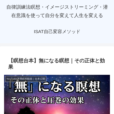
自律訓練法瞑想・イメージストリーミング・潜
在意識を使って自分を変えて人生を変える
ISAT自己変容メソッド
【瞑想台本】無になる瞑想｜その正体と効
果
YouTube誘導瞑想動画｜台本公開