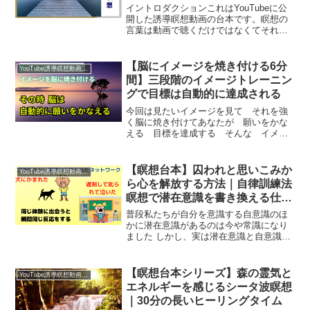
ク
イントロダクションこれはYouTubeに公
開した誘導瞑想動画の台本です。瞑想の
言葉は動画で聴くだけではなくてそれを
実際に声に出して読んでいるといつのま
にか自ら発する言葉に誘導されて 深く
瞑想状態に入ります私は数年にわたる個
【脳にイメージを焼き付ける6分
YouTube誘導瞑想動画｜台本公開
別セッションでも ...
間】三段階のイメージトレーニン
グで目標は自動的に達成される
今回は見たいイメージを見て それを強
く脳に焼き付けてあなたが 願いをかな
える 目標を達成する そんな イメー
ジトレーニングを行います願いをかなえ
る！目標を達成するためのイメージ法あ
なたは 明確な目標をもっていますか？
【瞑想台本】囚われと思いこみか
YouTube誘導瞑想動画｜台本公開
もし目標を持っているので...
ら心を解放する方法｜自律訓練法
瞑想で潜在意識を書き換える仕組
み
普段私たちが自分を意識する自意識のほ
かに潜在意識があるのは今や常識になり
ました しかし、実は潜在意識と自意識の
間にプログラムの領域があるという考え
方はまだまだマイナーです でも 実はよ
く言われる＜潜在意識の書き換え＞とい
【瞑想台本シリーズ】森の霊気と
YouTube誘導瞑想動画｜台本公開
うのはこのプログラム...
エネルギーを感じるシータ波瞑想
｜30分の長いヒーリングタイム