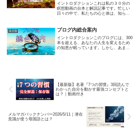
イントロダクションこれは私の３０分の
瞑想動画の台本と解説記事です。忙しい
日々の中で、私たちの心と体は、知らな
いうちに「都市のリズム」に合わせて緊
張しています。そこでは 私たちは考え
続け、反応し続けるうちに、深く息をす
ブログ内総合案内
未分類
ることさえ忘れてしまう。...
イントロダクションこのブログには、300
本を超える、あなたの人生を変えるため
の知恵が眠っています。しかし、あまり
に多くの情報があるため、「どこから読
めばいいの？」と迷ってしまうかもしれ
ません。そこで**「公式ガイドマップ」**
としてこちらの...
【最新版】名著『7つの習慣』3回読んで
わかった自分を動かす最強コンセプトと
は？｜動画付き
メルマガバックナンバー2026/5/11｜潜在
意識が使う母国語とは？