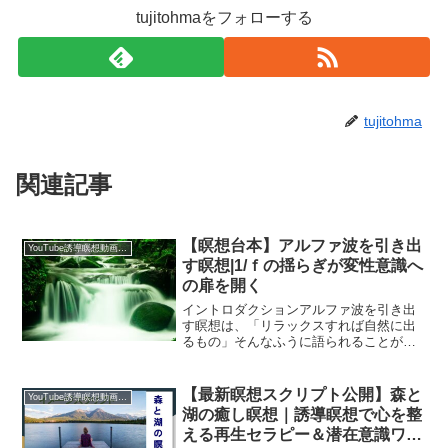
tujitohmaをフォローする
tujitohma
関連記事
【瞑想台本】アルファ波を引き出
YouTube誘導瞑想動画｜台本公開
す瞑想|1/ｆの揺らぎが変性意識へ
の扉を開く
イントロダクションアルファ波を引き出
す瞑想は、「リラックスすれば自然に出
るもの」そんなふうに語られることが多
いかもしれません。けれど実際には、ア
ルファ波には**はっきりとした“感覚の
質”と“扱い方”**があります。私は、アルフ
【最新瞑想スクリプト公開】森と
YouTube誘導瞑想動画｜台本公開
ァ波バイオフィ...
湖の癒し瞑想｜誘導瞑想で心を整
える再生セラピー＆潜在意識ワー