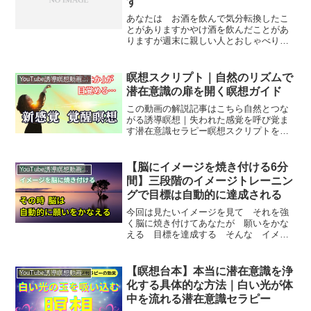
す
あなたは お酒を飲んで気分転換したこ
とがありますかやけ酒を飲んだことがあ
りますが週末に親しい人とおしゃべりし
ながらお酒を飲んで気分がよくなったこ
とがありますかひとり自宅で1～2時間お
酒と 映画 音楽などで楽しく過ごした
瞑想スクリプト｜自然のリズムで
YouTube誘導瞑想動画｜台本公開
ことがありますか実はこ...
潜在意識の扉を開く瞑想ガイド
この動画の解説記事はこちら自然とつな
がる誘導瞑想｜失われた感覚を呼び覚ま
す潜在意識セラピー瞑想スクリプトを公
開しますイメージ覚醒ラボへようこそこ
のチャンネルではイメージと瞑想を使っ
てあなたの人生を 良き方向に変えてい
【脳にイメージを焼き付ける6分
YouTube誘導瞑想動画｜台本公開
く お手伝いをしますこれ...
間】三段階のイメージトレーニン
グで目標は自動的に達成される
今回は見たいイメージを見て それを強
く脳に焼き付けてあなたが 願いをかな
える 目標を達成する そんな イメー
ジトレーニングを行います願いをかなえ
る！目標を達成するためのイメージ法あ
なたは 明確な目標をもっていますか？
【瞑想台本】本当に潜在意識を浄
YouTube誘導瞑想動画｜台本公開
もし目標を持っているので...
化する具体的な方法｜白い光が体
中を流れる潜在意識セラピー