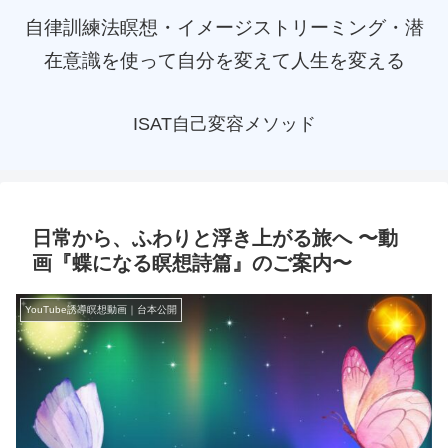
自律訓練法瞑想・イメージストリーミング・潜
在意識を使って自分を変えて人生を変える
ISAT自己変容メソッド
日常から、ふわりと浮き上がる旅へ 〜動
画『蝶になる瞑想詩篇』のご案内〜
YouTube誘導瞑想動画｜台本公開