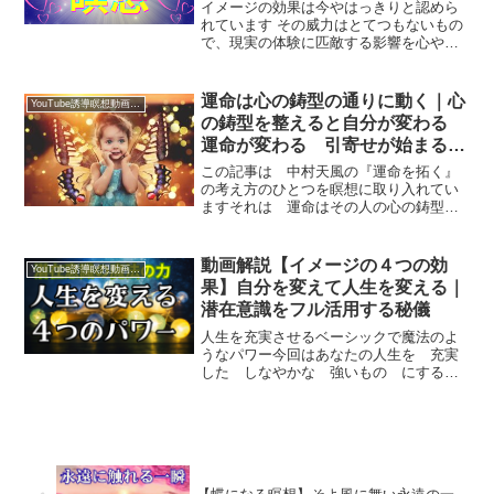
イメージの効果は今やはっきりと認めら
れています その威力はとてつもないもの
で、現実の体験に匹敵する影響を心や身
体にもたらしますにもかかわらず積極的
にイメージを取り入れているのはスポー
ツトレーニングや心理学の世界くらいで
運命は心の鋳型の通りに動く｜心
YouTube誘導瞑想動画｜台本公開
す今回は日常的に役立つ...
の鋳型を整えると自分が変わる
運命が変わる 引寄せが始まる
魂のエネルギーは鋳型の形に入っ
この記事は 中村天風の『運命を拓く』
て来る
の考え方のひとつを瞑想に取り入れてい
ますそれは 運命はその人の心の鋳型の
通りに展開するというものつまり鋳型を
整えると 引寄せも起こるのですなぜな
ら鋳型に応じた運命が訪れるからです今
動画解説【イメージの４つの効
YouTube誘導瞑想動画｜台本公開
回は一瞬で 自分の気分を...
果】自分を変えて人生を変える｜
潜在意識をフル活用する秘儀
人生を充実させるベーシックで魔法のよ
うなパワー今回はあなたの人生を 充実
した しなやかな 強いもの にするた
めの４つのパワーをご紹介しますこの４
つのパワーを使うだけで あなたは人生
と魂の 別のステージに立つことになる
でしょう４つのパワーの内...