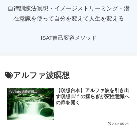
自律訓練法瞑想・イメージストリーミング・潜
在意識を使って自分を変えて人生を変える
ISAT自己変容メソッド
アルファ波瞑想
【瞑想台本】アルファ波を引き出
YouTube誘導瞑想動画｜台本公開
す瞑想|1/ｆの揺らぎが変性意識へ
の扉を開く
2023.05.28