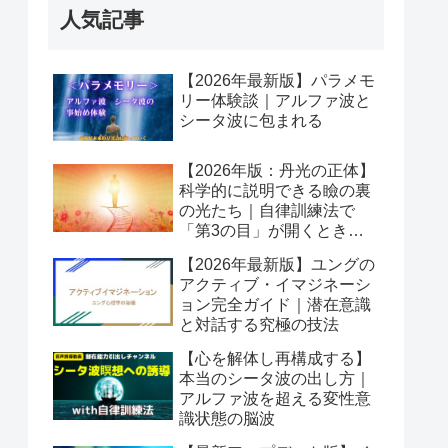
人気記事
【2026年最新版】パラメモ
リー体験談｜アルファ波と
シータ波に包まれる
【2026年版：丹光の正体】
科学的に説明できる瞼の裏
の光たち｜自律訓練法で
「第3の目」が開くとき潜
在意識が動き出す
【2026年最新版】ユングの
アクティブ・イマジネーシ
ョン完全ガイド｜潜在意識
と対話する究極の技法
【心を解体し再構成する】
本当のシータ波の出し方｜
アルファ波を超える変性意
識状態の脳波