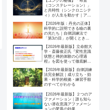
【ユングの秘儀】「布置
（コンステレーション）」
と共時性（シンクロニシテ
ィ）が人生を動かす｜アク
ティブイマジネーションの
【2026年版：丹光の正体】
舞台
科学的に説明できる瞼の裏
の光たち｜自律訓練法で
「第3の目」が開くとき潜
在意識が動き出す
【2026年最新版】立命館大
学・斎藤俊正氏『変性意識
状態と禅的体験の心理過
程』を図を使って徹底解説
｜なぜ「変性意識」が自己
【2026年最新版】自律訓練
変容を起こすのか？
法完全解説｜成り立ち・効
果・科学的根拠・練習手順
のすべてがわかる
【2026年最新版】２つのア
ファメーション｜誰も知ら
ない潜在意識アファメーシ
ョンの驚異の効果