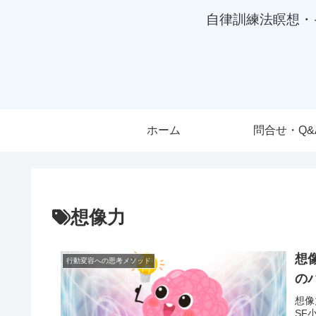
自律訓練法瞑想・
ホーム
問合せ・Q&
想像力
想
行動変容への思考メソッド
の
想像
SF