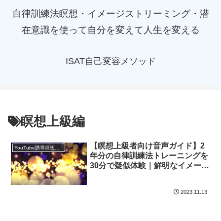
自律訓練法瞑想・イメージストリーミング・潜
在意識を使って自分を変えて人生を変える
ISAT自己変容メソッド
瞑想上級編
【瞑想上級者向け音声ガイド】2
YouTube誘導瞑想動画｜台本公開
年分の自律訓練法トレーニングを
30分で疑似体験｜鮮明なイメージ
と丹光を視る瞑想法
2023.11.13