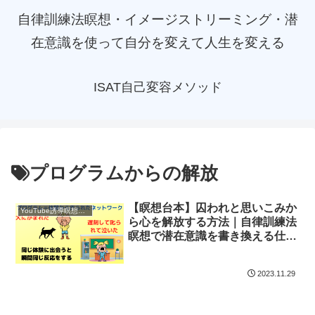
自律訓練法瞑想・イメージストリーミング・潜
在意識を使って自分を変えて人生を変える
ISAT自己変容メソッド
プログラムからの解放
【瞑想台本】囚われと思いこみか
YouTube誘導瞑想動画｜台本公開
ら心を解放する方法｜自律訓練法
瞑想で潜在意識を書き換える仕組
み
2023.11.29